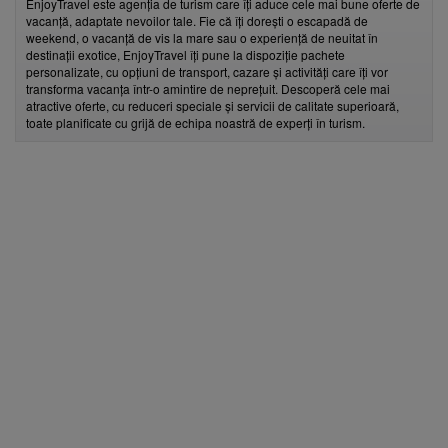
EnjoyTravel este agenția de turism care îți aduce cele mai bune oferte de
vacanță, adaptate nevoilor tale. Fie că îți dorești o escapadă de
weekend, o vacanță de vis la mare sau o experiență de neuitat în
destinații exotice, EnjoyTravel îți pune la dispoziție pachete
personalizate, cu opțiuni de transport, cazare și activități care îți vor
transforma vacanța într-o amintire de neprețuit. Descoperă cele mai
atractive oferte, cu reduceri speciale și servicii de calitate superioară,
toate planificate cu grijă de echipa noastră de experți în turism.