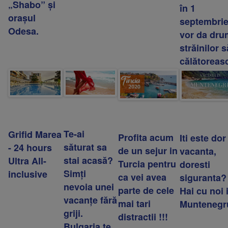
„Shabo” și
în 1
orașul
septembri
Odesa.
vor da dru
străinilor s
călătoreas
Te-ai
Grifid Marea
Profita acum
Iti este dor
săturat sa
- 24 hours
de un sejur in
vacanta,
stai acasă?
Ultra All-
Turcia pentru
doresti
Simți
inclusive
ca vei avea
siguranta?
nevoia unei
parte de cele
Hai cu noi 
vacanțe fără
mai tari
Muntenegru
griji.
distractii !!!
Bulgaria te