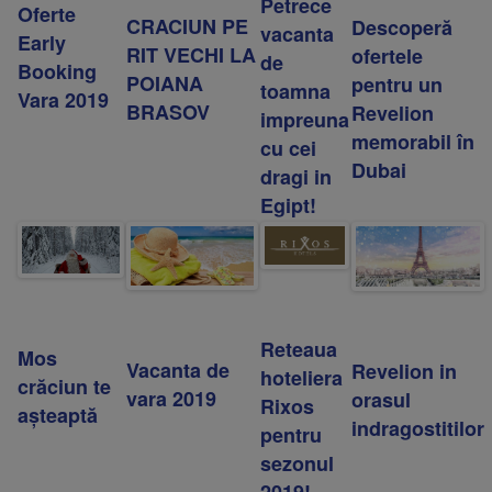
Petrece
Oferte
CRACIUN PE
Descoperă
vacanta
Early
RIT VECHI LA
ofertele
de
Booking
POIANA
pentru un
toamna
Vara 2019
BRASOV
Revelion
impreuna
memorabil în
cu cei
Dubai
dragi in
Egipt!
Reteaua
Mos
Vacanta de
Revelion in
hoteliera
crăciun te
vara 2019
orasul
Rixos
așteaptă
indragostitilor
pentru
sezonul