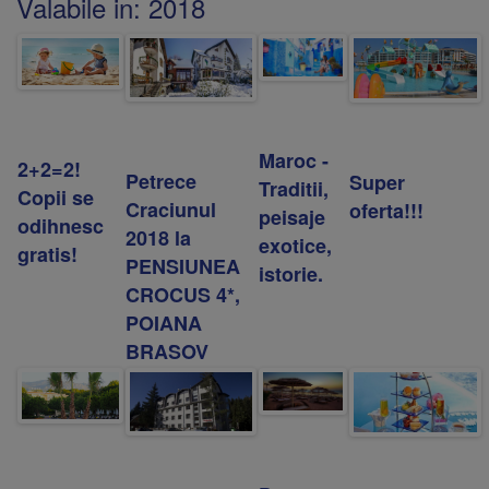
Valabile in:
2018
Maroc -
2+2=2!
Petrece
Super
Traditii,
Copii se
Craciunul
oferta!!!
peisaje
odihnesc
2018 la
exotice,
gratis!
PENSIUNEA
istorie.
CROCUS 4*,
POIANA
BRASOV