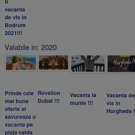
ti
vacanta
de vis in
Bodrum
2021!!!
Valabile in:
2020
Revelion
Prinde cele
Vacanta la
Vacanta de
Dubai !!!
mai bune
munte !!!
vis in
oferte si
Hurghada !
savureaza o
vacanta pe
plaja calda