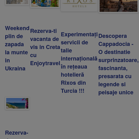
Weekend
Rezerva-ti
Experimentați
Descopera
plin de
vacanta de
servicii de
Cappadocia -
zapada
vis in Creta
talie
O destinatie
la munte
cu
internațională
surprinzatoare,
in
Enjoytravel
în rețeaua
fascinanta,
Ukraina
hotelieră
presarata cu
Rixos din
legende si
Turcia !!!
peisaje unice
Rezerva-