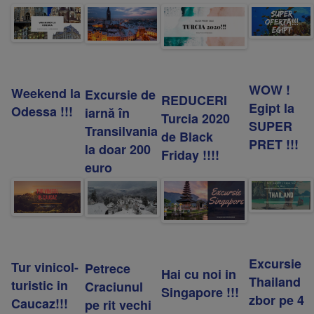
WOW !
Weekend la
Excursie de
REDUCERI
Egipt la
Odessa !!!
iarnă în
Turcia 2020
SUPER
Transilvania
de Black
PRET !!!
la doar 200
Friday !!!!
euro
Excursie
Tur vinicol-
Petrece
Hai cu noi in
Thailand
turistic in
Craciunul
Singapore !!!
zbor pe 4
Caucaz!!!
pe rit vechi