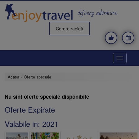
Mergi
la
defining adventure..
conţinutul
principal
Cerere rapidă
Toggle
navigatio
Acasă
» Oferte speciale
Nu sint oferte speciale disponibile
Oferte Expirate
Valabile in:
2021