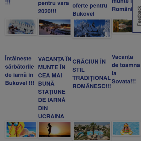
munte în
fii prietenul nostru pe facebook
!!!
pentru vara
oferte pentru
România!
Află primul cele mai noi oferte
Feedba
2020!!!
Bukovel
Vacanța
Întâlnește
VACANȚA ÎN
CRĂCIUN ÎN
de toamna
sărbătorile
MUNTE ÎN
STIL
la
de iarnă in
CEA MAI
TRADIŢIONAL
Sovata!!!
Bukovel !!!
BUNĂ
ROMÂNESC!!!
STAȚIUNE
DE IARNĂ
DIN
UCRAINA