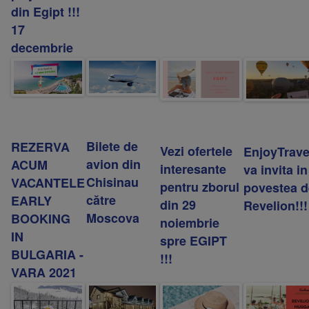
din Egipt !!!
17
decembrie
Bilete de
REZERVA
Vezi ofertele
EnjoyTrave
avion din
ACUM
interesante
va invita in
Chisinau
VACANTELE
pentru zborul
povestea d
către
EARLY
din 29
Revelion!!!
Moscova
BOOKING
noiembrie
IN
spre EGIPT
BULGARIA -
!!!
VARA 2021