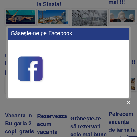
mai !!!
la Sinaia!
Găseşte-ne pe Facebook
Dubai cu
Turcia 2020
Early
DE CRACIUN
zbor din
la cele mai
Booking
MERGEM LA
Odessa !!!
bune
Halkidiki
SOVATA !!!
preturi !!!
2020 !!!
Petrecem
Vacanta in
Rezerveaza
Grăbește-te
vacanța
Bulgaria 2
acum
să rezervati
de iarnă la
copii gratis
vacanta
cele mai bune