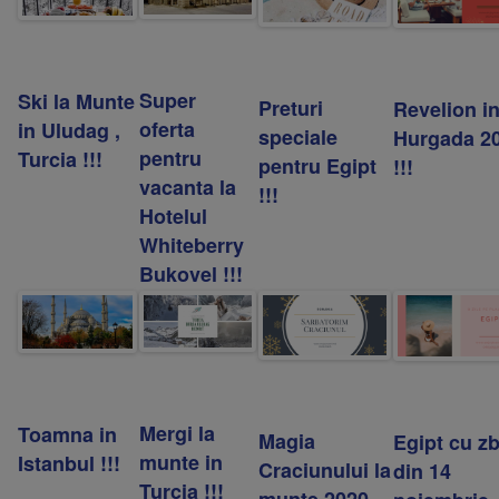
Super
Ski la Munte
Preturi
Revelion i
oferta
in Uludag ,
speciale
Hurgada 2
pentru
Turcia !!!
pentru Egipt
!!!
vacanta la
!!!
Hotelul
Whiteberry
Bukovel !!!
Mergi la
Toamna in
Magia
Egipt cu z
munte in
Istanbul !!!
Craciunului la
din 14
Turcia !!!
munte 2020