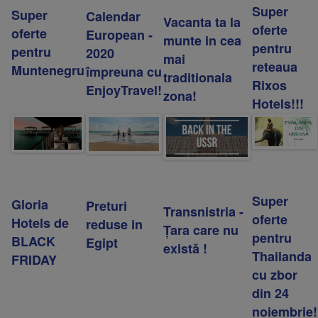
Super
Super
Calendar
Vacanta ta la
oferte
oferte
European -
munte in cea
pentru
pentru
2020
mai
reteaua
Muntenegru
împreuna cu
traditionala
Rixos
EnjoyTravel!
zona!
Hotels!!!
Super
Gloria
Preturi
Transnistria -
oferte
Hotels de
reduse in
Țara care nu
pentru
BLACK
Egipt
există !
Thailanda
FRIDAY
cu zbor
din 24
noiembrie!