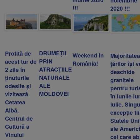
noiembrie
!!!
2020 !!!
DRUMEȚII
Profită de
Weekend în
Majoritatea
PRIN
acest tur de
România!
țărilor își v
ATRACȚIILE
2 zile în
deschide
NATURALE
ținuturile
granițele
ALE
odesite și
pentru turi
MOLDOVEI
vizitează
în lunile iu
Cetatea
iulie. Sing
Albă,
excepție fi
Centrul de
Statele Uni
Cultură a
ale Americi
Vinului
cei care ab