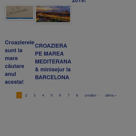
2019!
Croazierele
CROAZIERA
sunt la
PE MAREA
mare
MEDITERANA
căutare
& minisejur la
anul
BARCELONA
acesta!
1
2
3
4
5
6
7
8
următor ›
ultima »