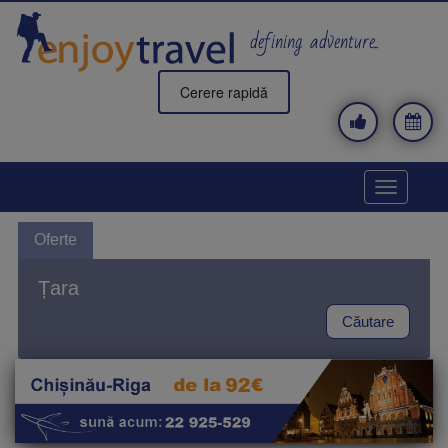
Mergi
la
defining adventure..
conţinutul
principal
Cerere rapidă
Toggle
navigatio
Oferte
Țara
Căutare