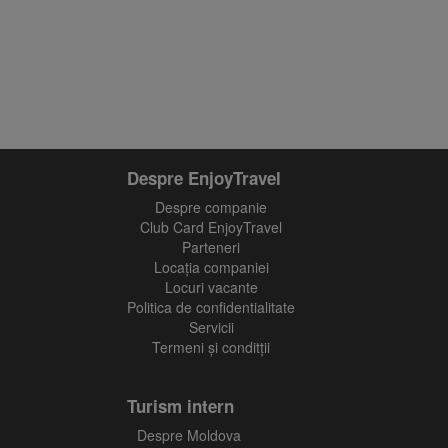
Află primul cele mai noi oferte
Despre EnjoyTravel
Despre companie
Club Card EnjoyTravel
Parteneri
Locaţia companiei
Locuri vacante
Politica de confidentialitate
Servicii
Termeni și conditții
Turism intern
Despre Moldova