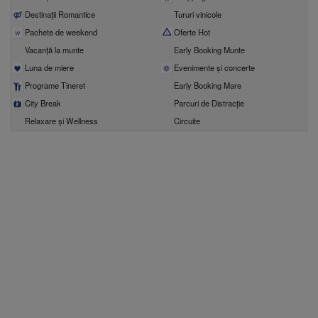
Destinații Romantice
Tururi vinicole
Pachete de weekend
Oferte Hot
Vacanță la munte
Early Booking Munte
Luna de miere
Evenimente şi concerte
Programe Tineret
Early Booking Mare
City Break
Parcuri de Distracție
Relaxare și Wellness
Circuite