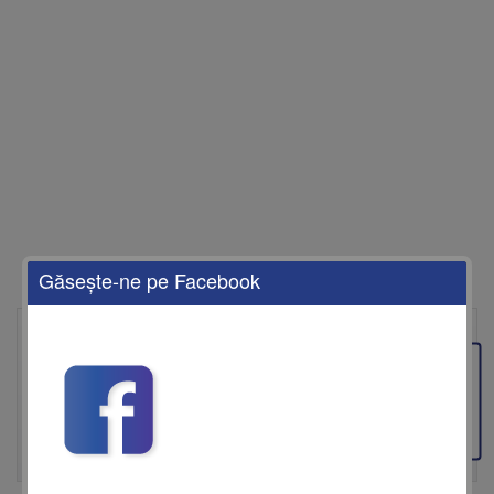
Găseşte-ne pe Facebook
EnjoyTravel este agenția de turism care îți aduce cele mai bune oferte de
vacanță, adaptate nevoilor tale. Fie că îți dorești o escapadă de
weekend, o vacanță de vis la mare sau o experiență de neuitat în
Feedback
destinații exotice, EnjoyTravel îți pune la dispoziție pachete
personalizate, cu opțiuni de transport, cazare și activități care îți vor
transforma vacanța într-o amintire de neprețuit. Descoperă cele mai
atractive oferte, cu reduceri speciale și servicii de calitate superioară,
toate planificate cu grijă de echipa noastră de experți în turism.