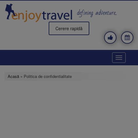
Mergi
la
defining adventure..
conţinutul
principal
Cerere rapidă
Toggle
navigatio
Acasă
» Politica de confidentialitate