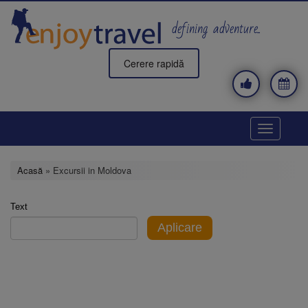
Mergi
la
defining adventure..
conţinutul
principal
Cerere rapidă
Toggle
navigatio
Acasă
» Excursii in Moldova
Text
Aplicare