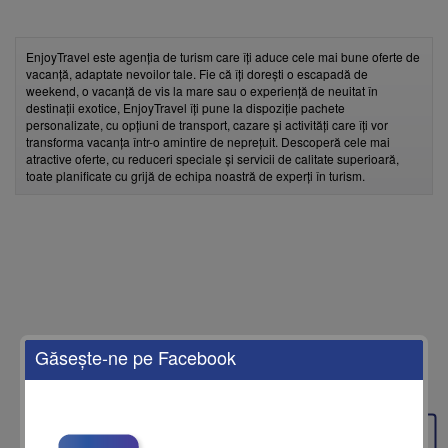
EnjoyTravel este agenția de turism care îți aduce cele mai bune oferte de
vacanță, adaptate nevoilor tale. Fie că îți dorești o escapadă de
weekend, o vacanță de vis la mare sau o experiență de neuitat în
destinații exotice, EnjoyTravel îți pune la dispoziție pachete
personalizate, cu opțiuni de transport, cazare și activități care îți vor
transforma vacanța într-o amintire de neprețuit. Descoperă cele mai
atractive oferte, cu reduceri speciale și servicii de calitate superioară,
toate planificate cu grijă de echipa noastră de experți în turism.
Găseşte-ne pe Facebook