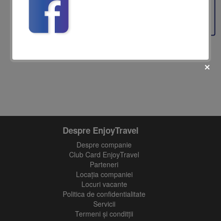
Feedback
fii prietenul nostru pe facebook
Despre EnjoyTravel
Află primul cele mai noi oferte
Despre companie
Club Card EnjoyTravel
Parteneri
Locaţia companiei
Locuri vacante
Politica de confidentialitate
Servicii
Termeni și conditții