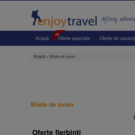
Mergi
la
conţinutul
defining adventur
principal
%
Acasă
Oferte speciale
Oferte de vacanț
Acasă
» Bilete de avion
Bilete de avion
Oferte fierbinti