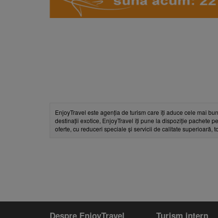
EnjoyTravel este agenția de turism care îți aduce cele mai bun
destinații exotice, EnjoyTravel îți pune la dispoziție pachete pe
oferte, cu reduceri speciale și servicii de calitate superioară, 
Despre EnjoyTravel
Turism intern