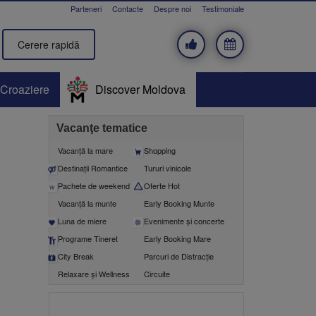
Parteneri
Contacte
Despre noi
Testimoniale
Cerere rapidă
Croaziere
Discover Moldova
Vacanţe tematice
Vacanţă la mare
Shopping
Destinații Romantice
Tururi vinicole
Pachete de weekend
Oferte Hot
Vacanță la munte
Early Booking Munte
Luna de miere
Evenimente şi concerte
Programe Tineret
Early Booking Mare
City Break
Parcuri de Distracție
Relaxare și Wellness
Circuite