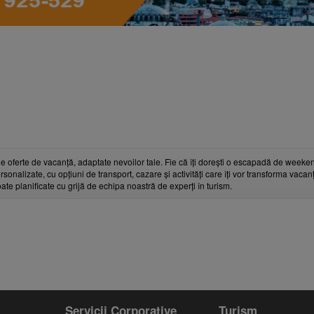
e oferte de vacanță, adaptate nevoilor tale. Fie că îți dorești o escapadă de weeken
rsonalizate, cu opțiuni de transport, cazare și activități care îți vor transforma vaca
toate planificate cu grijă de echipa noastră de experți în turism.
Servicii Corporative
Turism