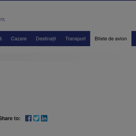
e..
ă
Cazare
Destinaţii
Transport
Bilete de avion
Share to: