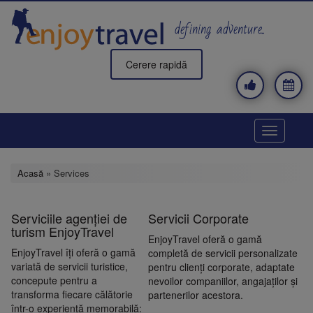
Mergi
la
defining adventure..
conţinutul
principal
Cerere rapidă
Toggle
navigatio
Acasă
» Services
Serviciile agenției de
Servicii Corporate
turism EnjoyTravel
EnjoyTravel oferă o gamă
EnjoyTravel îți oferă o gamă
completă de servicii personalizate
variată de servicii turistice,
pentru clienți corporate, adaptate
concepute pentru a
nevoilor companiilor, angajaților și
transforma fiecare călătorie
partenerilor acestora.
într-o experiență memorabilă: