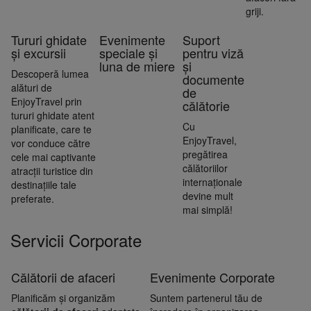
griji.
Tururi ghidate
Evenimente
Suport
și excursii
speciale și
pentru viză
luna de miere
și
Descoperă lumea
documente
alături de
de
EnjoyTravel prin
călătorie
tururi ghidate atent
Cu
planificate, care te
EnjoyTravel,
vor conduce către
pregătirea
cele mai captivante
călătoriilor
atracții turistice din
internaționale
destinațiile tale
devine mult
preferate.
mai simplă!
Servicii Corporate
Călătorii de afaceri
Evenimente Corporate
Planificăm și organizăm
Suntem partenerul tău de