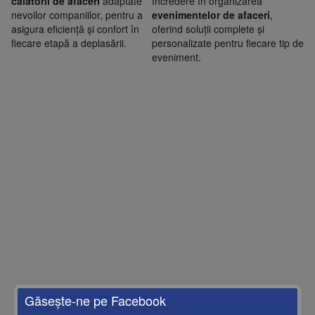
călătorii de afaceri
adaptate
încredere în organizarea
nevoilor companiilor, pentru a
evenimentelor de afaceri
,
asigura eficiență și confort în
oferind soluții complete și
fiecare etapă a deplasării.
personalizate pentru fiecare tip de
eveniment.
Găseşte-ne pe Facebook