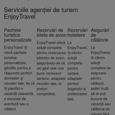
Serviciile agenției de turism
EnjoyTravel
Pachete
Rezervări de
Rezervări
Asigurări
turistice
bilete de avion
hoteliere
de
personalizate
călătorie
EnjoyTravel oferă
La
EnjoyTravel îți
La
soluții complete
EnjoyTravel,
oferă pachete
EnjoyTravel,
pentru rezervarea
îți oferim
turistice
îți oferim
biletelor de avion,
soluții
personalizate,
soluții
asigurându-se că
complete
gândite pentru a
complete de
vei găsi cele mai
pentru
răspunde perfect
asigurare
bune conexiuni
cazare,
dorințelor și
pentru
aeriene, adaptate
adaptate
nevoilor tale, fie că
călătorii,
nevoilor tale, la
perfect
îți planifici o
astfel încât
prețuri
bugetului și
vacanță relaxantă,
să te poți
competitive.
preferințelor
o excursie de
bucura de
tale.
aventură sau o
vacanță sau
călători
călătoria de
afaceri fără