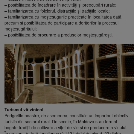
– posibilitatea de încadrare în activităţi şi preocupări rurale;
– familiarizarea cu folclorul, distracţiile şi tradiţiile locale;
– familiarizarea cu meşteşugurile practicate în localitatea dată,
precum şi posibilitatea de participare a doritorilor la procesul
meşteşugăritului;
– posibilitatea de procurare a produselor meşteşugăreşti.
Turismul vitivinicol
Podgoriile noastre, de asemenea, constituie un important obiectiv
turistic din sectorul rural. De secole, în Moldova s-au format
bogate tradiţii de cultivare a viţei-de-vie şi de producere a vinului.
În prezent, în ţară funcţionează 142 fabrici de vinuri. 23 dintre