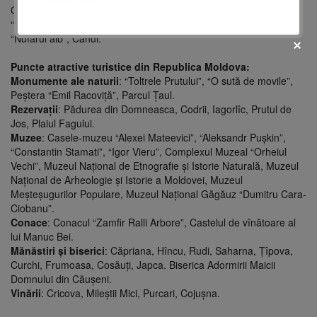
Cele mai bune premise în acest sens le au:
“Codru”, Hîrjauca, Călăraşi, “Bucuria-sind”, Vadul lui Vodă şi
“Nufărul alb”, Cahul.
Puncte atractive turistice din Republica Moldova:
Monumente ale naturii
: “Toltrele Prutului”, “O sută de movile”,
Peştera “Emil Racoviţă”, Parcul Ţaul.
Rezervaţii
: Pădurea din Domneasca, Codrii, Iagorlîc, Prutul de
Jos, Plaiul Fagului.
fii prietenul nostru pe facebook
Muzee
: Casele-muzeu “Alexei Mateevici”, “Aleksandr Puşkin”,
Află primul cele mai noi oferte
“Constantin Stamati”, “Igor Vieru”, Complexul Muzeal “Orheiul
Vechi”, Muzeul Naţional de Etnografie şi Istorie Naturală, Muzeul
Naţional de Arheologie şi Istorie a Moldovei, Muzeul
Meşteşugurilor Populare, Muzeul Naţional Găgăuz “Dumitru Cara-
Ciobanu”.
Conace
: Conacul “Zamfir Ralli Arbore”, Castelul de vînătoare al
lui Manuc Bei.
Mănăstiri şi biserici
: Căpriana, Hîncu, Rudi, Saharna, Ţîpova,
Curchi, Frumoasa, Cosăuţi, Japca. Biserica Adormirii Maicii
Domnului din Căuşeni.
Vinării
: Cricova, Mileştii Mici, Purcari, Cojuşna.