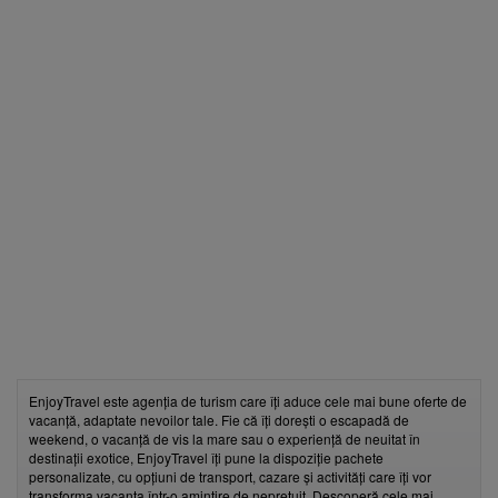
EnjoyTravel este agenția de turism care îți aduce cele mai bune oferte de
vacanță, adaptate nevoilor tale. Fie că îți dorești o escapadă de
weekend, o vacanță de vis la mare sau o experiență de neuitat în
destinații exotice, EnjoyTravel îți pune la dispoziție pachete
personalizate, cu opțiuni de transport, cazare și activități care îți vor
transforma vacanța într-o amintire de neprețuit. Descoperă cele mai