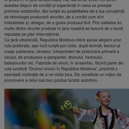
acestea dispun de condiţii şi experienţă în ceea ce priveşte
primirea vizitatorilor. Aici turiştii au posibilitatea de a lua cunoştinţă
de tehnologia producerii vinurilor, de a urmări cum sînt
îmbuteliate şi, desigur, de a gusta produsul finit. Prin calitatea lor,
multe dintre vinurile produse în ţara noastră se bucură de o bună
reputaţie pe plan internaţional.
Ca ţară vitivinicolă, Republica Moldova oferă şansa alegerii unor
rute preferate, aşa încît turiştii pot vizita, după dorinţă, beciuri şi
oraşe subterane, vinoteci, întreprinderi de prelucrare primară a
vinului, de producere a şampaniei, divinului, heresului,
balsamurilor etc. Fabricile de vinuri, în ansamblu, făcînd parte din
ruta turistică “Drumul vinului în Republica Moldova”, prezintă o
esenţială motivaţie de a ne vizita ţara. Ele constituie un mijloc de
promovare a celui mai bun produs turistic autohton.