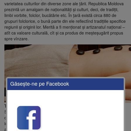
varietatea culturilor din diverse zone ale ţării. Republica Moldova
prezintă un amalgam de naţionalităţi şi culturi, deci, de tradiţii,
limbi vorbite, folclor, bucătărie etc. În ţară există circa 880 de
grupuri folclorice, o bună parte din ele reflectînd tradiţiile specifice
regiunii şi originii lor. Merită a fi menţionat şi artizanatul naţional –
atît ca valoare culturală, cît şi ca produs de meşteşugărit propus
spre vînzare.
Găseşte-ne pe Facebook
Turismul de sănătate
Staţiunile balneoclimaterice din Republica Moldova, ar putea
deveni un substanţial produs turistic balneoclimateric de nivel
internaţional, cu condiţia creării în jurul lor a unei infrastructuri
adecvate.