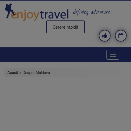
Mergi
la
defining adventure..
conţinutul
principal
Cerere rapidă
Toggle
navigatio
Acasă
» Despre Moldova