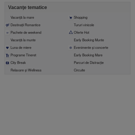
Vacanţe tematice
Vacanţă la mare
Shopping
Destinații Romantice
Tururi vinicole
Pachete de weekend
Oferte Hot
Vacanță la munte
Early Booking Munte
Luna de miere
Evenimente şi concerte
Programe Tineret
Early Booking Mare
City Break
Parcuri de Distracție
Relaxare și Wellness
Circuite