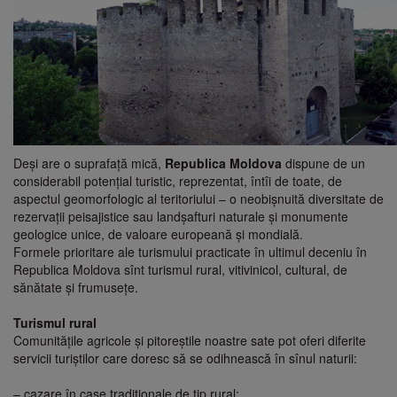
Deşi are o suprafaţă mică,
Republica Moldova
dispune de un
considerabil potenţial turistic, reprezentat, întîi de toate, de
aspectul geomorfologic al teritoriului – o neobişnuită diversitate de
rezervaţii peisajistice sau landşafturi naturale şi monumente
geologice unice, de valoare europeană şi mondială.
Formele prioritare ale turismului practicate în ultimul deceniu în
Republica Moldova sînt turismul rural, vitivinicol, cultural, de
sănătate şi frumuseţe.
Turismul rural
Comunităţile agricole şi pitoreştile noastre sate pot oferi diferite
servicii turiştilor care doresc să se odihnească în sînul naturii:
– cazare în case tradiţionale de tip rural;