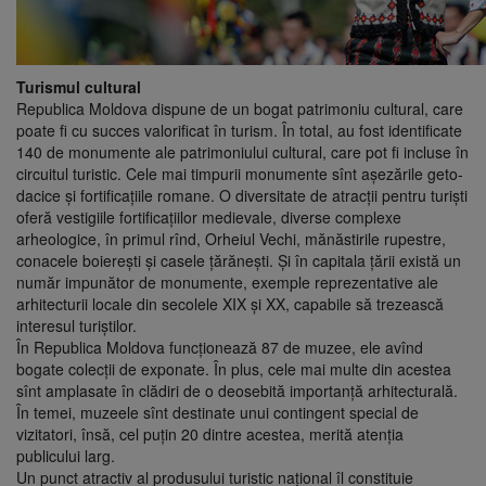
Turismul cultural
Republica Moldova dispune de un bogat patrimoniu cultural, care
poate fi cu succes valorificat în turism. În total, au fost identificate
140 de monumente ale patrimoniului cultural, care pot fi incluse în
circuitul turistic. Cele mai timpurii monumente sînt aşezările geto-
dacice şi fortificaţiile romane. O diversitate de atracţii pentru turişti
oferă vestigiile fortificaţiilor medievale, diverse complexe
arheologice, în primul rînd, Orheiul Vechi, mănăstirile rupestre,
conacele boiereşti şi casele ţărăneşti. Şi în capitala ţării există un
număr impunător de monumente, exemple reprezentative ale
arhitecturii locale din secolele XIX şi XX, capabile să trezească
interesul turiştilor.
În Republica Moldova funcţionează 87 de muzee, ele avînd
bogate colecţii de exponate. În plus, cele mai multe din acestea
sînt amplasate în clădiri de o deosebită importanţă arhitecturală.
În temei, muzeele sînt destinate unui contingent special de
vizitatori, însă, cel puţin 20 dintre acestea, merită atenţia
publicului larg.
Un punct atractiv al produsului turistic naţional îl constituie