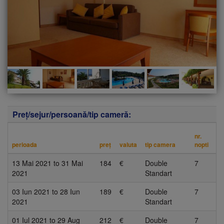
Preţ/sejur/persoană/tip cameră:
nr.
perioada
preţ
valuta
tip camera
nopti
13 Mai 2021
to
31 Mai
184
€
Double
7
2021
Standart
03 Iun 2021
to
28 Iun
189
€
Double
7
2021
Standart
01 Iul 2021
to
29 Aug
212
€
Double
7