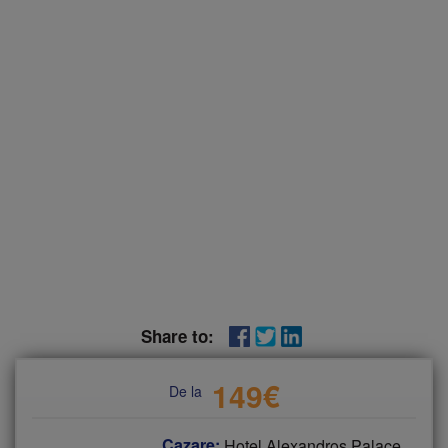
Share to:
149
€
De la
Cazare:
Hotel Alexandros Palace