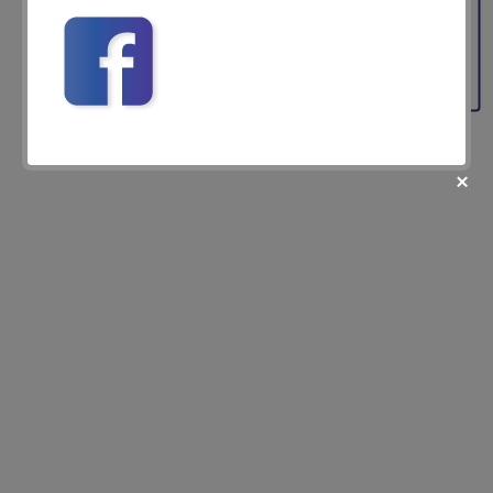
Feedback
fii prietenul nostru pe facebook
Află primul cele mai noi oferte