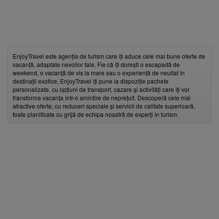
EnjoyTravel este agenția de turism care îți aduce cele mai bune oferte de
vacanță, adaptate nevoilor tale. Fie că îți dorești o escapadă de
weekend, o vacanță de vis la mare sau o experiență de neuitat în
destinații exotice, EnjoyTravel îți pune la dispoziție pachete
personalizate, cu opțiuni de transport, cazare și activități care îți vor
transforma vacanța într-o amintire de neprețuit. Descoperă cele mai
atractive oferte, cu reduceri speciale și servicii de calitate superioară,
toate planificate cu grijă de echipa noastră de experți în turism.