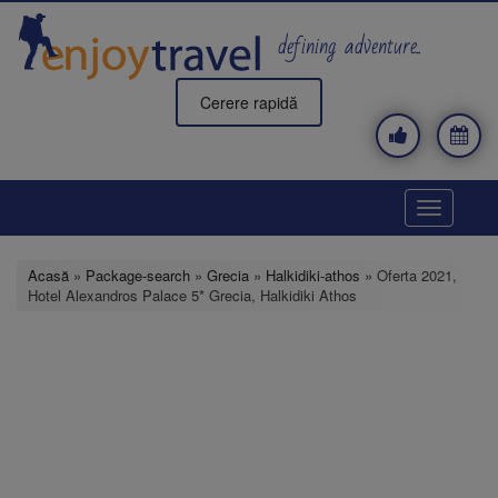
Mergi
la
defining adventure..
conţinutul
principal
Cerere rapidă
Toggle
navigatio
Acasă
»
Package-search
»
Grecia
»
Halkidiki-athos
» Oferta 2021,
Hotel Alexandros Palace 5* Grecia, Halkidiki Athos