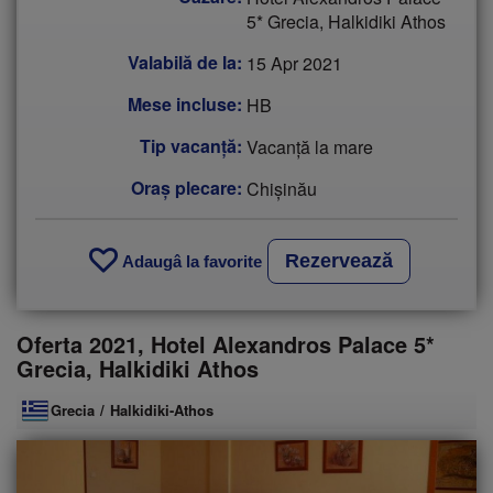
5* Grecia, Halkidiki Athos
Valabilă de la:
15 Apr 2021
Mese incluse:
HB
Tip vacanţă:
Vacanţă la mare
Oraș plecare:
Chişinău
Rezervează
Adaugâ la favorite
Oferta 2021, Hotel Alexandros Palace 5*
Grecia, Halkidiki Athos
Grecia
/
Halkidiki-Athos