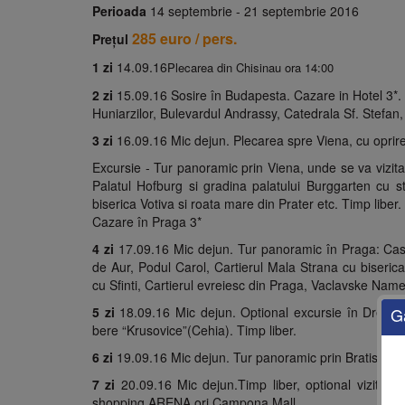
Perioada
14 septembrie - 21 septembrie 2016
285 euro / pers.
Preţul
1 zi
14.09.16
Plecarea din Chisinau ora 14:00
2 zi
15.09.16 Sosire în Budapesta. Cazare in Hotel 3*. 
Huniarzilor, Bulevardul Andrassy, Catedrala Sf. Stefan,
3 zi
16.09.16 Mic dejun. Plecarea spre Viena, cu oprir
Excursie - Tur panoramic prin Viena, unde se va vizita
Palatul Hofburg si gradina palatului Burggarten cu s
biserica Votiva si roata mare din Prater etc. Timp libe
Cazare în Praga 3*
4 zi
17.09.16 Mic dejun. Tur panoramic în Praga: Caste
de Aur, Podul Carol, Cartierul Mala Strana cu biserica
cu Sfinti, Cartierul evreiesc din Praga, Vaclavske Name
5 zi
18.09.16 Mic dejun. Optional excursie în Dresde
G
bere “Krusovice”(Cehia). Timp liber.
6 zi
19.09.16 Mic dejun. Tur panoramic prin Bratislava.
7 zi
20.09.16 Mic dejun.Timp liber, optional vizitare
shopping ARENA ori Campona Mall