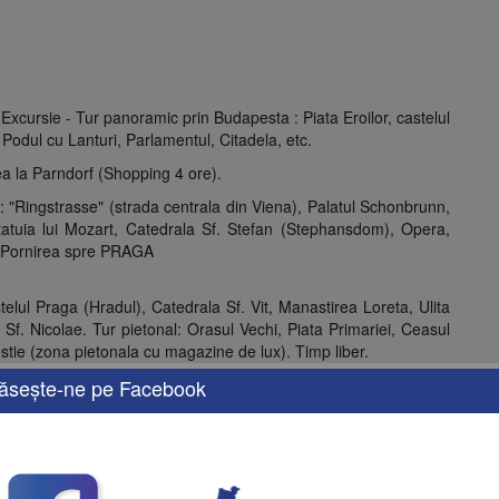
Excursie - Tur panoramic prin Budapesta : Piata Eroilor, castelul
 Podul cu Lanturi, Parlamentul, Citadela, etc.
ea la Parndorf (Shopping 4 ore).
: "Ringstrasse" (strada centrala din Viena), Palatul Schonbrunn,
tatuia lui Mozart, Catedrala Sf. Stefan (Stephansdom), Opera,
r. Pornirea spre PRAGA
lul Praga (Hradul), Catedrala Sf. Vit, Manastirea Loreta, Ulita
 Sf. Nicolae. Tur pietonal: Orasul Vechi, Piata Primariei, Ceasul
stie (zona pietonala cu magazine de lux). Timp liber.
n (Germania) sau Karlovy Vary (izvoarele termale) şi uzina de
ăseşte-ne pe Facebook
 Timp liber. Plecarea spre Budapesta. Cazarea la hotel 3*
a Gradinii Zoologice si Tropikariumu-lui din Budapesta. Centrul