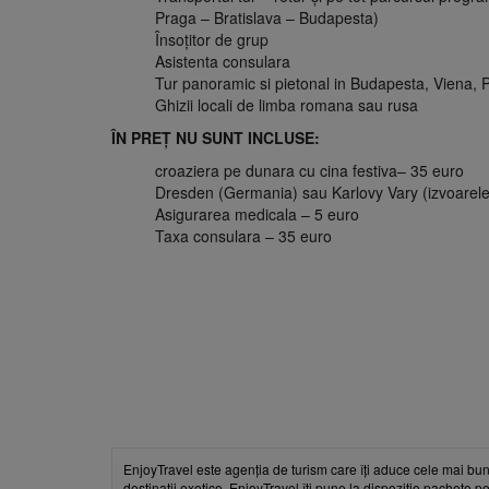
Praga – Bratislava – Budapesta)
Însoţitor de grup
Asistenta consulara
Tur panoramic si pietonal in Budapesta, Viena, P
Ghizii locali de limba romana sau rusa
ÎN PREŢ NU SUNT INCLUSE:
croaziera pe dunara cu cina festiva– 35 euro
Dresden (Germania) sau Karlovy Vary (izvoarele 
Asigurarea medicala – 5 euro
Taxa consulara – 35 euro
EnjoyTravel este agenția de turism care îți aduce cele mai bun
destinații exotice, EnjoyTravel îți pune la dispoziție pachete pe