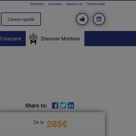
Parteneri
Contacte
Despre noi
Testimoniale
Cerere rapidă
Croaziere
Discover Moldova
Share to:
285
€
De la