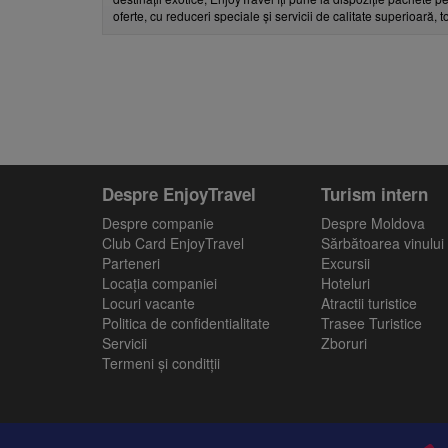
oferte, cu reduceri speciale și servicii de calitate superioară, 
Despre EnjoyTravel
Turism intern
Despre companie
Despre Moldova
Club Card EnjoyTravel
Sărbătoarea vinului
Parteneri
Excursii
Locaţia companiei
Hoteluri
Locuri vacante
Atractii turistice
Politica de confidentialitate
Trasee Turistice
Servicii
Zboruri
Termeni și conditții