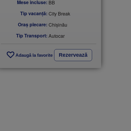
Mese incluse:
BB
Tip vacanţă:
City Break
Oraș plecare:
Chişinău
Tip Transport:
Autocar
Rezervează
Adaugâ la favorite