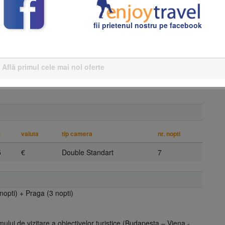
oaziera pe Dunare” combinata cu o cina festiva foarte bogata.
ta de alte capitale europene, o panorama stralucitoare si
fii prietenul nostru pe facebook
e o durata de 2 ore timp in care se realizeaza un tur panoramic
rene, precum si in zona celor mai deosebite vestigii medievale
ri de lumini, care apartin de Patrimoniul Mondial Cultural ocrotit
Află primul cele mai noi oferte
)
ţ
valuta
tip camera
nr. nopti
5
€
Double Standart
7
nopti) + Praga (3 nopti)
mului de vizitare a obiectivelor turistice (Budapesta – Viena -