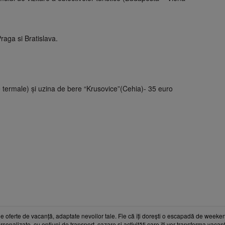
raga si Bratislava.
termale) şi uzina de bere “Krusovice”(Cehia)- 35 euro
e oferte de vacanță, adaptate nevoilor tale. Fie că îți dorești o escapadă de weeken
rsonalizate, cu opțiuni de transport, cazare și activități care îți vor transforma vaca