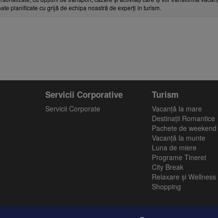
toate planificate cu grijă de echipa noastră de experți în turism.
Servicii Corporative
Turism
Servicii Corporate
Vacanţă la mare
Destinații Romantice
Pachete de weekend
Vacanță la munte
Luna de miere
Programe Tineret
City Break
Relaxare și Wellness
Shopping