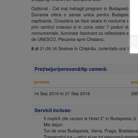
Opţional - Cel mai indragit program in Budapesta “Cr
Dunarea ofera o sansa unica pentru Budapesta, fa
captivanta. Croaziera se face seara in nocturna si ar
prin centrul orasului si in zona celor 7 poduri duna
monumentale, iluminate fascinant cu reflectoare si jocu
de UNESCO. Plecarea spre Chisianu.
8 zi
21.09.16 Sosirea în Chişinău. (orientativ ora 13:00
Preţ/sejur/persoană/tip cameră:
perioada
pre
14 Sep 2016
to
21 Sep 2016
28
Servicii incluse:
5 nopti/6 zile cazare la Hotel 3* în Budapesta (2 
Mic dejun
Tur de oras Budapesta, Viena, Praga, Bratislava
Transportul tur – retur şi pe tot parcursul progra