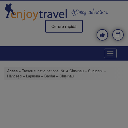
Mergi
la
defining adventure..
conţinutul
principal
Cerere rapidă
Toggle
navigatio
Acasă
» Traseu turistic naţional Nr. 4 Chişinău – Suruceni –
Hâncești – Lăpușna – Bardar – Chișinău