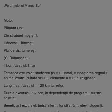
„Pe urmele lui Manuc Bei”
Moto:
Pământ iubit
Din străbuni moștenit.
Hâncești, Hâncești
Plai de vis, tu ne ești
(C. Romașcanu)
Tipul traseului: liniar
Tematica excursiei: studierea ținutului natal, cunoașterea regnului
animal exotic, cultura vinului, elemente a culturii religioase.
Lungimea traseului – 120 km tur-retur.
Durata excursiei: 5-7 ore, în dependență de programul turistic
solicitat.
Beneficiarii excursiei: turişti interni, turişti străini, elevi, studenți.