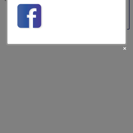
Feedback
fii prietenul nostru pe facebook
Află primul cele mai noi oferte