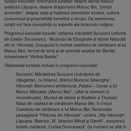
Scopul excursiei: informarea turiștilor despre istoria fostului
județului Lăpușna, despre dragomanul Manuc Bei, ”prințul
armenilor”, despre viața și habitatul animalelor exotice, cultura
consumului și proprietățile benefice a vinului. De asemenea,
turiștii vor face cunoștință cu aspecte ale turismului religios.
Programul excursiei include: vizitarea mănăstirii Suruceni (ctitorită
de Casian Suruceanu), Muzeului de Etnografie şi Istorie Naturală
din or. Hâncești, (inaugurat în incinta castelului de vânătoare al lui
Manuc Bei), fermei de struț și de animale exotice din Bardar,
întreprinderii “Vinăria Bardar”.
Obiectivele turistice incluse în programul excursiei:
Suruceni: Mănăstirea Suruceni (mănăstire de
călugărițe), cu Hramul „Sfântul Mucenic Gheorghe”.
Hâncești: Monument arhitectural „Palatul – Conac a lui
Manuc Mârzaian (Manuc Bei)”, (aflat la moment în
reconstrucție), Muzeul de Istorie şi Studiere a Ţinutului
Natal din castelul de vânătoare Manuc Bei, în trecut
Castelului de vânătoare a lui Manuc Bei, Rezervaţia
peisagistică “Pădurea din Hâncești”, vinăria „Vitis Hâncești”.
Lăpușna: Biserica „Sf. Voievozi Mihail și Gavriil”, complexul
turistic medieval „Curtea Domnească” (la moment se află în