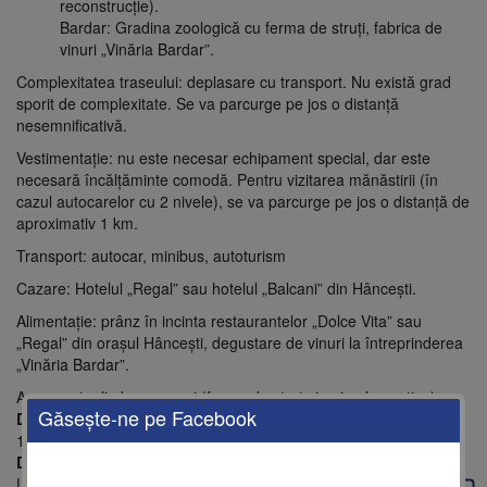
reconstrucție).
Bardar: Gradina zoologică cu ferma de struți, fabrica de
vinuri „Vinăria Bardar”.
Complexitatea traseului: deplasare cu transport. Nu există grad
sporit de complexitate. Se va parcurge pe jos o distanță
nesemnificativă.
Vestimentație: nu este necesar echipament special, dar este
necesară încălțăminte comodă. Pentru vizitarea mănăstirii (în
cazul autocarelor cu 2 nivele), se va parcurge pe jos o distanță de
aproximativ 1 km.
Transport: autocar, minibus, autoturism
Cazare: Hotelul „Regal” sau hotelul „Balcani” din Hâncești.
Alimentație: prânz în incinta restaurantelor „Dolce Vita” sau
„Regal” din orașul Hâncești, degustare de vinuri la întreprinderea
„Vinăria Bardar”.
Agrement: plimbare cu cai (ferma de struț și animale exotice).
Găseşte-ne pe Facebook
Distance:
120Km
Duration:
Up to7Hours