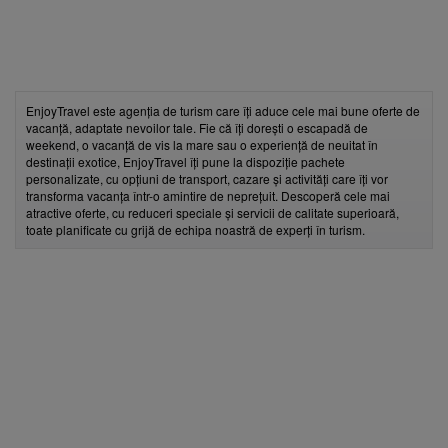
EnjoyTravel este agenția de turism care îți aduce cele mai bune oferte de
vacanță, adaptate nevoilor tale. Fie că îți dorești o escapadă de
weekend, o vacanță de vis la mare sau o experiență de neuitat în
destinații exotice, EnjoyTravel îți pune la dispoziție pachete
personalizate, cu opțiuni de transport, cazare și activități care îți vor
transforma vacanța într-o amintire de neprețuit. Descoperă cele mai
atractive oferte, cu reduceri speciale și servicii de calitate superioară,
toate planificate cu grijă de echipa noastră de experți în turism.