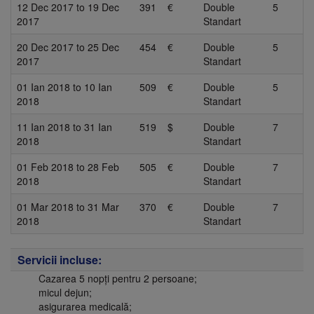
12 Dec 2017
to
19 Dec
391
€
Double
5
2017
Standart
20 Dec 2017
to
25 Dec
454
€
Double
5
2017
Standart
01 Ian 2018
to
10 Ian
509
€
Double
5
2018
Standart
11 Ian 2018
to
31 Ian
519
$
Double
7
2018
Standart
01 Feb 2018
to
28 Feb
505
€
Double
7
2018
Standart
01 Mar 2018
to
31 Mar
370
€
Double
7
2018
Standart
Servicii incluse:
Cazarea 5 nopți pentru 2 persoane;
micul dejun;
asigurarea medicală;