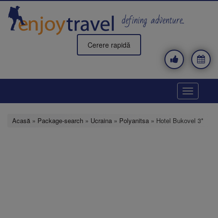
Mergi
la
defining adventure..
conţinutul
principal
Cerere rapidă
Toggle
navigatio
Acasă
»
Package-search
»
Ucraina
»
Polyanitsa
» Hotel Bukovel 3*