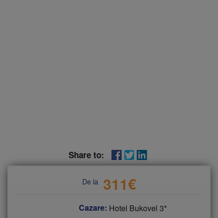
Share to:
311
€
De la
Cazare:
Hotel Bukovel 3*