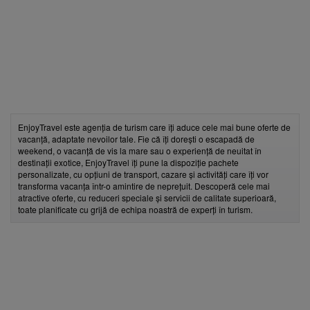
EnjoyTravel este agenția de turism care îți aduce cele mai bune oferte de
vacanță, adaptate nevoilor tale. Fie că îți dorești o escapadă de
weekend, o vacanță de vis la mare sau o experiență de neuitat în
destinații exotice, EnjoyTravel îți pune la dispoziție pachete
personalizate, cu opțiuni de transport, cazare și activități care îți vor
transforma vacanța într-o amintire de neprețuit. Descoperă cele mai
atractive oferte, cu reduceri speciale și servicii de calitate superioară,
toate planificate cu grijă de echipa noastră de experți în turism.