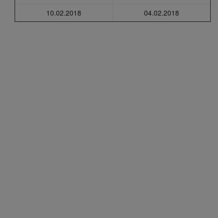
10.02.2018
04.02.2018
fii prietenul nostru pe facebook
Află primul cele mai noi oferte