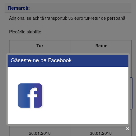
Remarcă:
Adițional se achită transportul: 35 euro tur-retur de persoană.
Plecările stabilite:
Tur
Retur
22.12.2017
26.12.2017
Găseşte-ne pe Facebook
25.12.2017
29.12.2017
29.12.2017
03.01.2018
Feedback
02.01.2018
06.01.2018
05.01.2018
09.01.2018
12.01.2018
16.01.2018
19.01.2018
23.01.2018
26.01.2018
30.01.2018