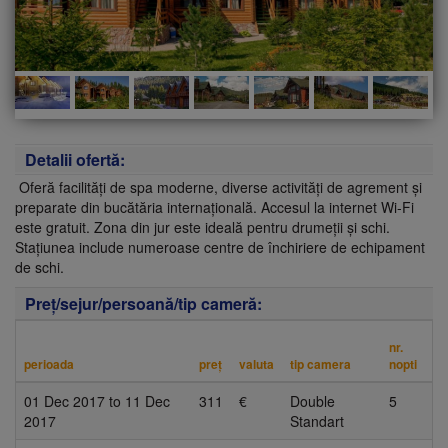
Detalii ofertă:
Oferă facilităţi de spa moderne, diverse activităţi de agrement şi
preparate din bucătăria internaţională. Accesul la internet Wi-Fi
este gratuit. Zona din jur este ideală pentru drumeţii şi schi.
Staţiunea include numeroase centre de închiriere de echipament
de schi.
Preţ/sejur/persoană/tip cameră:
nr.
perioada
preţ
valuta
tip camera
nopti
01 Dec 2017
to
11 Dec
311
€
Double
5
2017
Standart