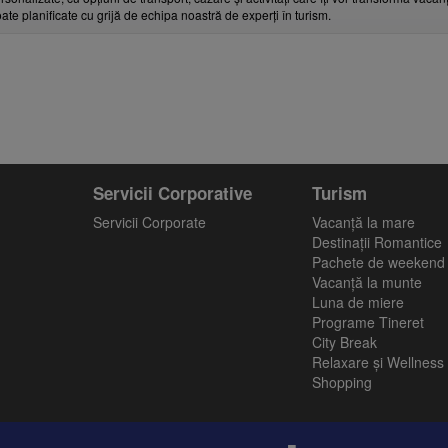
toate planificate cu grijă de echipa noastră de experți în turism.
Servicii Corporative
Turism
Servicii Corporate
Vacanţă la mare
Destinații Romantice
Pachete de weekend
Vacanță la munte
Luna de miere
Programe Tineret
City Break
Relaxare și Wellness
Shopping