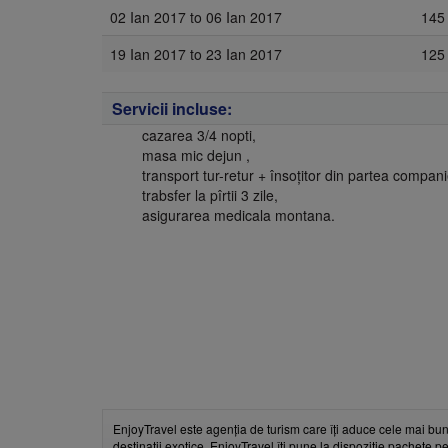
02 Ian 2017
to
06 Ian 2017
145
19 Ian 2017
to
23 Ian 2017
125
Servicii incluse:
cazarea 3/4 nopti,
masa mic dejun ,
transport tur-retur + însoțitor din partea compan
trabsfer la pîrtii 3 zile,
asigurarea medicala montana.
EnjoyTravel este agenția de turism care îți aduce cele mai bun
destinații exotice, EnjoyTravel îți pune la dispoziție pachete pe