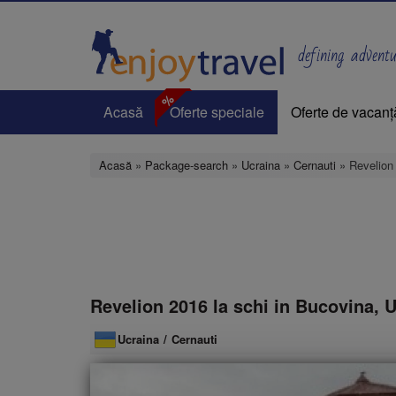
Mergi
la
conţinutul
defining adventur
principal
%
Acasă
Oferte speciale
Oferte de vacanț
Acasă
»
Package-search
»
Ucraina
»
Cernauti
» Revelion 
Revelion 2016 la schi in Bucovina, 
Ucraina
/
Cernauti