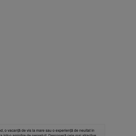
d, o vacanță de vis la mare sau o experiență de neuitat în
nța într-o amintire de neprețuit. Descoperă cele mai atractive