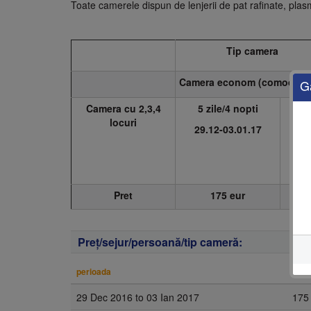
Toate camerele dispun de lenjerii de pat rafinate, pl
Tip camera
Camera econom (comoditati 
G
Camera cu 2,3,4
5 zile/4 nopti
4
locuri
29.12-03.01.17
02
Pret
175 eur
Preţ/sejur/persoană/tip cameră:
perioada
preţ
29 Dec 2016
to
03 Ian 2017
175