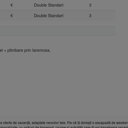
€
Double Standart
3
€
Double Standart
3
iei + plimbare prin Iaremcea,
e oferte de vacanță, adaptate nevoilor tale. Fie că îți dorești o escapadă de weeken
rsonalizate, cu opțiuni de transport, cazare și activități care îți vor transforma vaca