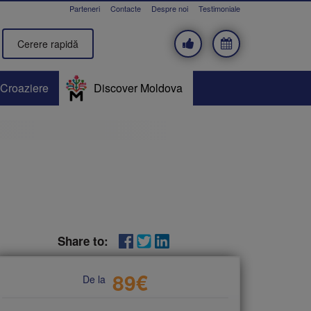
Parteneri
Contacte
Despre noi
Testimoniale
Cerere rapidă
Croaziere
Discover Moldova
Share to:
89
€
De la