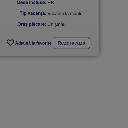
Mese incluse:
HB
Tip vacanţă:
Vacanță la munte
Oraș plecare:
Chişinău
Rezervează
Adaugâ la favorite