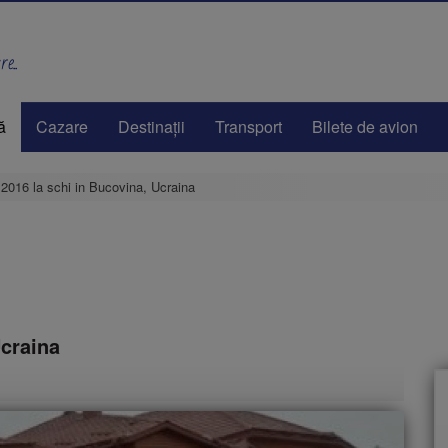
e..
ă
Cazare
Destinaţii
Transport
Bilete de avion
2016 la schi in Bucovina, Ucraina
Ucraina