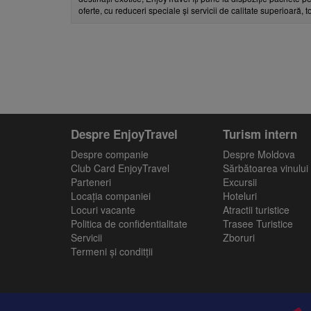
oferte, cu reduceri speciale și servicii de calitate superioară, 
Despre EnjoyTravel
Turism intern
Despre companie
Despre Moldova
Club Card EnjoyTravel
Sărbătoarea vinului
Parteneri
Excursii
Locaţia companiei
Hoteluri
Locuri vacante
Atractii turistice
Politica de confidentialitate
Trasee Turistice
Servicii
Zboruri
Termeni și conditții