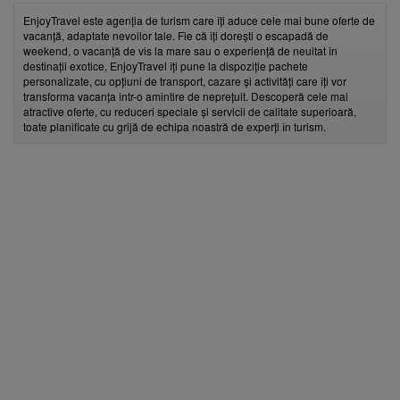
EnjoyTravel este agenția de turism care îți aduce cele mai bune oferte de
vacanță, adaptate nevoilor tale. Fie că îți dorești o escapadă de
weekend, o vacanță de vis la mare sau o experiență de neuitat în
destinații exotice, EnjoyTravel îți pune la dispoziție pachete
personalizate, cu opțiuni de transport, cazare și activități care îți vor
transforma vacanța într-o amintire de neprețuit. Descoperă cele mai
atractive oferte, cu reduceri speciale și servicii de calitate superioară,
toate planificate cu grijă de echipa noastră de experți în turism.