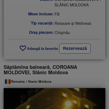
SLĂNIC MOLDOVA
Mese incluse:
FB
Tip vacanţă:
Relaxare și Wellness
Oraș plecare:
Chişinău
Rezervează
Adaugâ la favorite
Săptămîna balneară, COROANA
MOLDOVEI, Slănic Moldova
Romania
/
Slanic Moldova