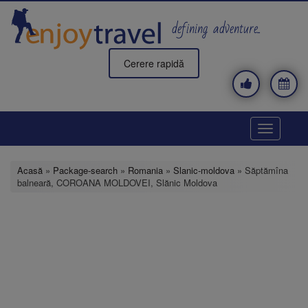
Mergi
la
defining adventure..
conţinutul
principal
Cerere rapidă
Toggle
navigatio
Acasă
»
Package-search
»
Romania
»
Slanic-moldova
» Săptămîna
balneară, COROANA MOLDOVEI, Slănic Moldova