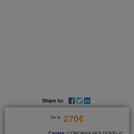
Share to:
270
€
De la
Cazare:
COROANA MOLDOVEI 4*,