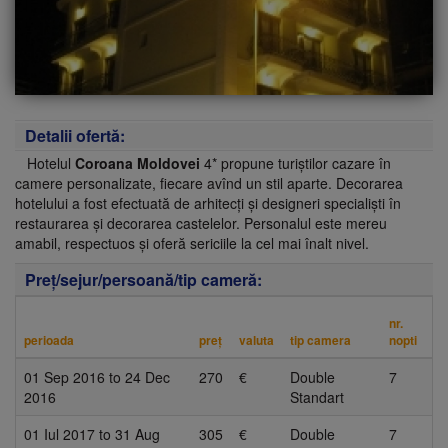
Detalii ofertă:
Hotelul
Coroana Moldovei
4* propune turiștilor cazare în
camere personalizate, fiecare avînd un stil aparte. Decorarea
hotelului a fost efectuată de arhitecți și designeri specialiști în
restaurarea și decorarea castelelor. Personalul este mereu
amabil, respectuos și oferă sericiile la cel mai înalt nivel.
Preţ/sejur/persoană/tip cameră:
nr.
perioada
preţ
valuta
tip camera
nopti
01 Sep 2016
to
24 Dec
270
€
Double
7
2016
Standart
01 Iul 2017
to
31 Aug
305
€
Double
7