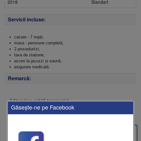
2018
Standart
Servicii incluse:
cazare - 7 nopți;
masa - pensiune completă;
2 proceduri/zi;
taxa de stațiune;
acces la jacuzzi și saună;
asigurare medicală;
Remarcă:
Adițional se achită transportul.
Găseşte-ne pe Facebook
Tarifele sunt indicate pentru o persoană în camera DBL.