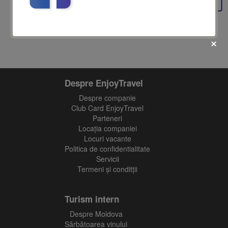
Despre EnjoyTravel
Despre companie
fii prietenul nostru pe facebook
Club Card EnjoyTravel
Află primul cele mai noi oferte
Parteneri
Locaţia companiei
Locuri vacante
Politica de confidentialitate
Servicii
Termeni și conditții
Turism intern
Despre Moldova
Sărbătoarea vinului