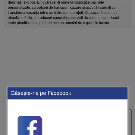
destinații exotice, EnjoyTravel îți pune la dispoziție pachete
personalizate, cu opțiuni de transport, cazare și activități care îți vor
transforma vacanța într-o amintire de neprețuit. Descoperă cele mai
atractive oferte, cu reduceri speciale și servicii de calitate superioară,
toate planificate cu grijă de echipa noastră de experți în turism.
Găseşte-ne pe Facebook
Feedback