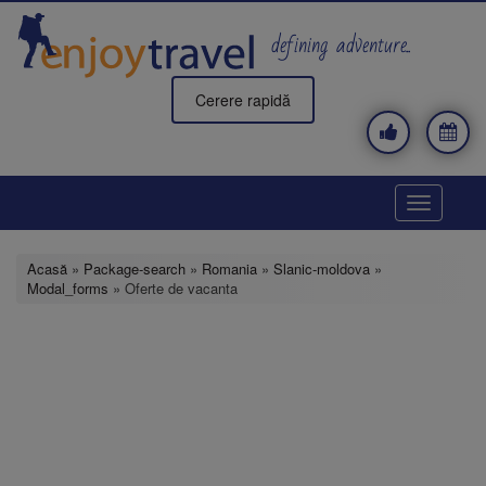
Mergi
la
defining adventure..
conţinutul
principal
Cerere rapidă
Toggle
navigatio
Acasă
»
Package-search
»
Romania
»
Slanic-moldova
»
Modal_forms
» Oferte de vacanta