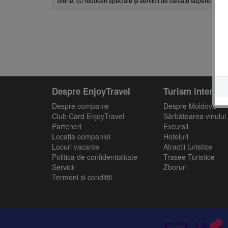
oferte, cu reduceri speciale și servicii de calitate superioară, 
Despre EnjoyTravel
Turism intern
Despre companie
Despre Moldova
Club Card EnjoyTravel
Sărbătoarea vinului
Parteneri
Excursii
Locaţia companiei
Hoteluri
Locuri vacante
Atractii turistice
Politica de confidentialitate
Trasee Turistice
Servicii
Zboruri
Termeni și conditții