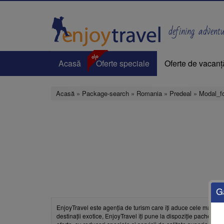
Mergi
la
conţinutul
defining adventur
principal
%
Acasă
Oferte speciale
Oferte de vacanț
Acasă
»
Package-search
»
Romania
»
Predeal
»
Modal_f
G
EnjoyTravel este agenția de turism care îți aduce cele mai bun
destinații exotice, EnjoyTravel îți pune la dispoziție pachete pe