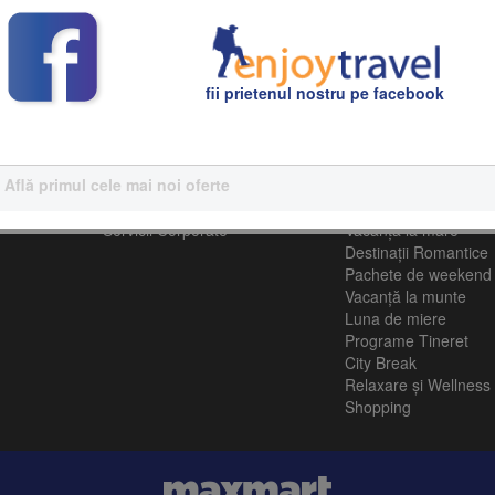
toate planificate cu grijă de echipa noastră de experți în turism.
fii prietenul nostru pe facebook
Află primul cele mai noi oferte
Servicii Corporative
Turism
Servicii Corporate
Vacanţă la mare
Destinații Romantice
Pachete de weekend
Vacanță la munte
Luna de miere
Programe Tineret
City Break
Relaxare și Wellness
Shopping