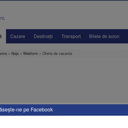
e..
ă
Cazare
Destinaţii
Transport
Bilete de avion
orms
»
Nojs
»
Webform
» Oferte de vacanta
ăseşte-ne pe Facebook
e oferte de vacanță, adaptate nevoilor tale. Fie că îți dorești o escapadă de weeken
rsonalizate, cu opțiuni de transport, cazare și activități care îți vor transforma vaca