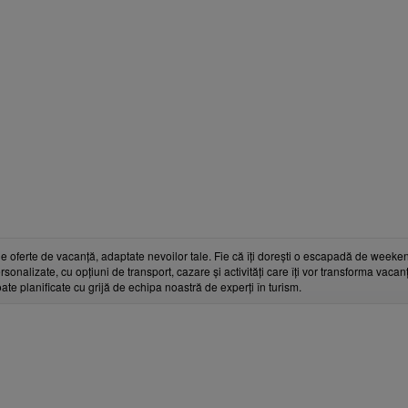
e oferte de vacanță, adaptate nevoilor tale. Fie că îți dorești o escapadă de weeken
rsonalizate, cu opțiuni de transport, cazare și activități care îți vor transforma vaca
toate planificate cu grijă de echipa noastră de experți în turism.