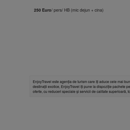
250 Euro
/ pers/ HB (mic dejun + cina)
EnjoyTravel este agenția de turism care îți aduce cele mai bun
destinații exotice, EnjoyTravel îți pune la dispoziție pachete pe
oferte, cu reduceri speciale și servicii de calitate superioară, 