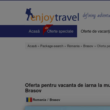
Mergi
la
conţinutul
defining adventur
principal
%
Acasă
Oferte speciale
Oferte de vacanț
Acasă
»
Package-search
»
Romania
»
Brasov
» Oferta pe
Oferta pentru vacanta de iarna la m
Brasov
Romania
/
Brasov