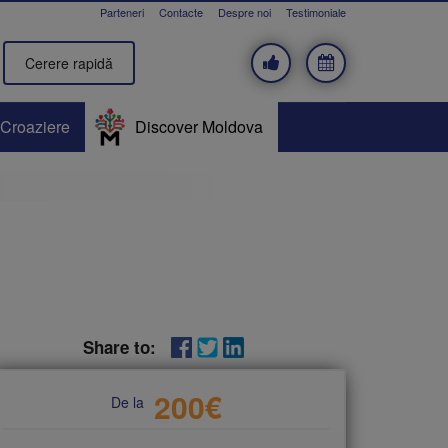
Parteneri
Contacte
Despre noi
Testimoniale
Cerere rapidă
Croaziere
Discover Moldova
Share to:
200
€
De la