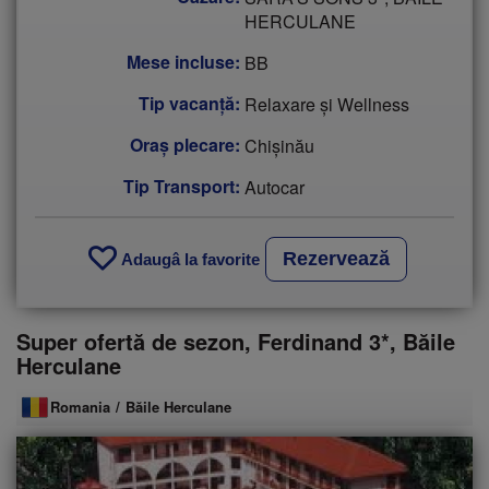
HERCULANE
Mese incluse:
BB
Tip vacanţă:
Relaxare și Wellness
Oraș plecare:
Chişinău
Tip Transport:
Autocar
Rezervează
Adaugâ la favorite
Super ofertă de sezon, Ferdinand 3*, Băile
Herculane
Romania
/
Băile Herculane