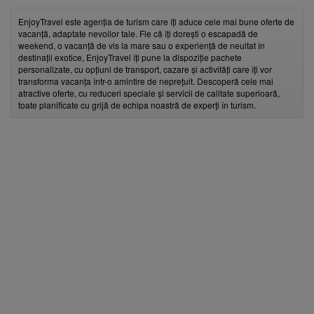
EnjoyTravel este agenția de turism care îți aduce cele mai bune oferte de
vacanță, adaptate nevoilor tale. Fie că îți dorești o escapadă de
weekend, o vacanță de vis la mare sau o experiență de neuitat în
destinații exotice, EnjoyTravel îți pune la dispoziție pachete
personalizate, cu opțiuni de transport, cazare și activități care îți vor
transforma vacanța într-o amintire de neprețuit. Descoperă cele mai
atractive oferte, cu reduceri speciale și servicii de calitate superioară,
toate planificate cu grijă de echipa noastră de experți în turism.