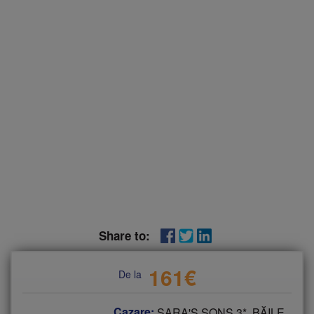
Share to:
161
€
De la
Cazare:
SARA'S SONS 3*, BĂILE