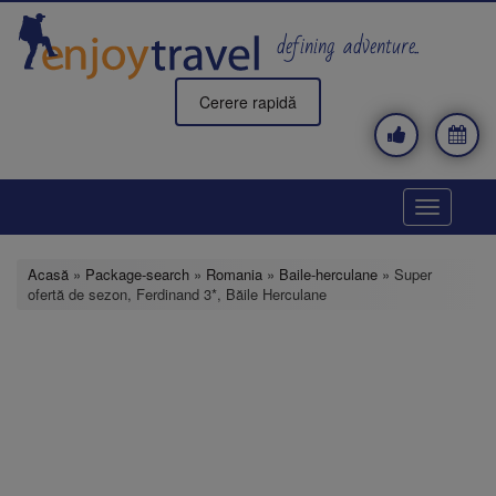
Mergi
la
defining adventure..
conţinutul
principal
Cerere rapidă
Toggle
navigatio
Acasă
»
Package-search
»
Romania
»
Baile-herculane
» Super
ofertă de sezon, Ferdinand 3*, Băile Herculane