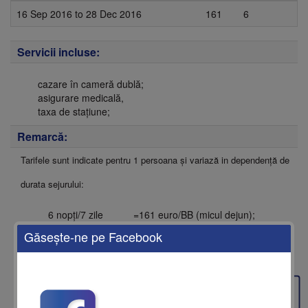
16 Sep 2016
to
28 Dec 2016
161
6
Servicii incluse:
cazare în cameră dublă;
asigurare medicală,
taxa de stațiune;
Remarcă:
Tarifele sunt indicate pentru 1 persoana și variază in dependență de
durata sejurului:
6 nopți/7 zile =161 euro/BB (micul dejun);
Găseşte-ne pe Facebook
9 nopți/10 zile =224 euro/BB (micul dejun).