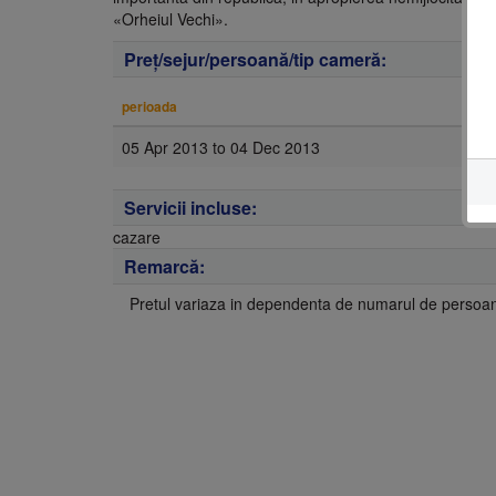
«
Orhei
ul Vechi».
Preţ/sejur/persoană/tip cameră:
perioada
05 Apr 2013
to
04 Dec 2013
Servicii incluse:
cazare
Remarcă:
Pretul variaza in dependenta de numarul de persoane