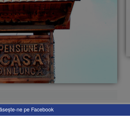
ăseşte-ne pe Facebook
i, 2000, in gospodaria familiei Benzin, din satul Trebujeni,
l Chisinau si la 18 km de la orasul
Orhei
.
ocul unei minunate rezervatii naturale si in zona istorica cea mai
rezervatia «Trebujeni», care include in sine complexul muzeistic