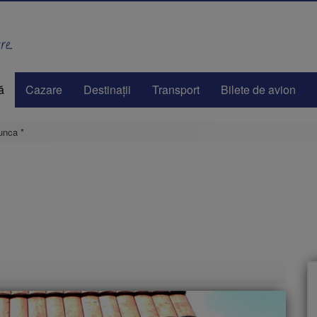
e..
ă
Cazare
Destinaţii
Transport
Bilete de avion
unca *