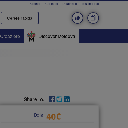
Parteneri
Contacte
Despre noi
Testimoniale
Cerere rapidă
Croaziere
Discover Moldova
Share to:
40
€
De la