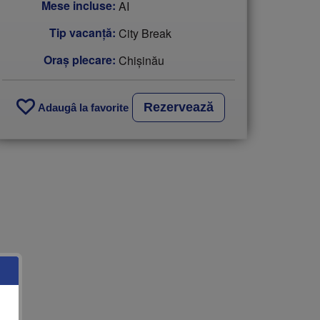
Mese incluse:
AI
Tip vacanţă:
City Break
Oraș plecare:
Chişinău
Rezervează
Adaugâ la favorite