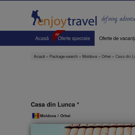
Mergi
la
conţinutul
defining adventur
principal
%
Acasă
Oferte speciale
Oferte de vacanț
Acasă
»
Package-search
»
Moldova
»
Orhei
» Casa din L
Casa din Lunca *
Moldova
/
Orhei