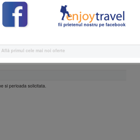
fii prietenul nostru pe facebook
preţ
valuta
tip camera
40
€
Double Standart
Află primul cele mai noi oferte
 si perioada solicitata.