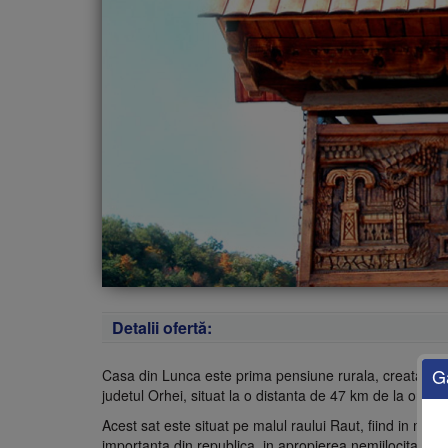
Detalii ofertă:
G
Casa din Lunca este prima pensiune rurala, creata in ma
judetul
Orhei
, situat la o distanta de 47 km de la orasu
Acest sat este situat pe malul raului Raut, fiind in mijl
importanta din republica, in apropierea nemijlocita de 