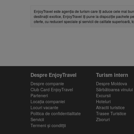
EnjoyTravel este agenția de turism care îți aduce cele mai bun
destinații exotice, EnjoyTravel îți pune la dispoziție pachete pe
oferte, cu reduceri speciale și servicii de calitate superioară, 
Despre EnjoyTravel
Turism intern
Despre companie
Despre Moldova
Club Card EnjoyTravel
Sărbătoarea vinului
Parteneri
Excursii
Locaţia companiei
Hoteluri
Locuri vacante
Atractii turistice
Politica de confidentialitate
Trasee Turistice
Servicii
Zboruri
Termeni și conditții