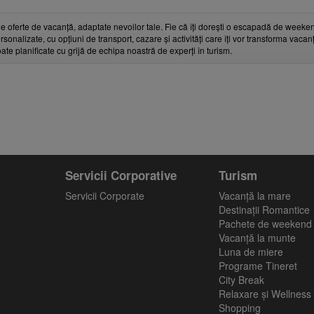
e oferte de vacanță, adaptate nevoilor tale. Fie că îți dorești o escapadă de weeken
rsonalizate, cu opțiuni de transport, cazare și activități care îți vor transforma vaca
toate planificate cu grijă de echipa noastră de experți în turism.
Servicii Corporative
Turism
Servicii Corporate
Vacanţă la mare
Destinații Romantice
Pachete de weekend
Vacanță la munte
Luna de miere
Programe Tineret
City Break
Relaxare și Wellness
Shopping