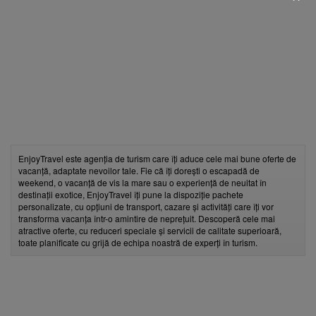
fii prietenul nostru pe facebook
Află primul cele mai noi oferte
EnjoyTravel este agenția de turism care îți aduce cele mai bune oferte de
vacanță, adaptate nevoilor tale. Fie că îți dorești o escapadă de
weekend, o vacanță de vis la mare sau o experiență de neuitat în
destinații exotice, EnjoyTravel îți pune la dispoziție pachete
personalizate, cu opțiuni de transport, cazare și activități care îți vor
transforma vacanța într-o amintire de neprețuit. Descoperă cele mai
atractive oferte, cu reduceri speciale și servicii de calitate superioară,
toate planificate cu grijă de echipa noastră de experți în turism.