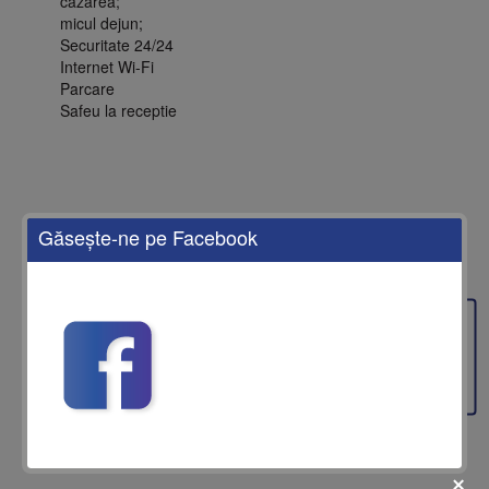
cazarea;
micul dejun;
Securitate 24/24
Internet Wi-Fi
Parcare
Safeu la receptie
Găseşte-ne pe Facebook
Feedback