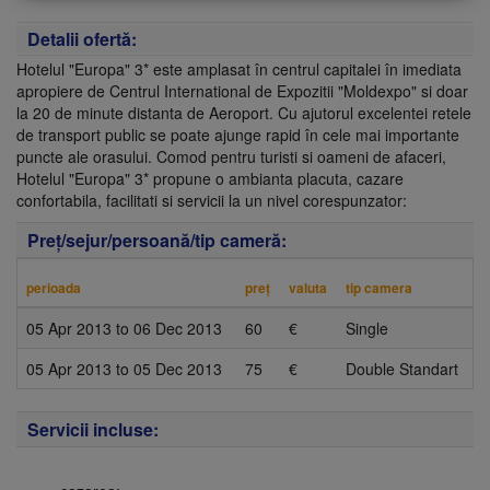
Detalii ofertă:
Hotelul "Europa" 3* este amplasat în centrul capitalei în imediata
apropiere de Centrul International de Expozitii "Moldexpo" si doar
la 20 de minute distanta de Aeroport. Cu ajutorul excelentei retele
de transport public se poate ajunge rapid în cele mai importante
puncte ale orasului. Comod pentru turisti si oameni de afaceri,
Hotelul "Europa" 3* propune o ambianta placuta, cazare
confortabila, facilitati si servicii la un nivel corespunzator:
Preţ/sejur/persoană/tip cameră:
perioada
preţ
valuta
tip camera
05 Apr 2013
to
06 Dec 2013
60
€
Single
05 Apr 2013
to
05 Dec 2013
75
€
Double Standart
Servicii incluse: