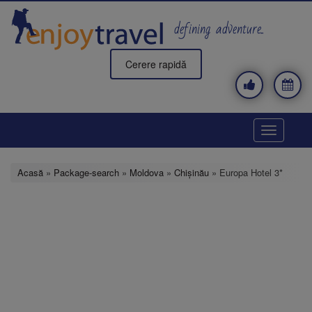
Mergi
la
defining adventure..
conţinutul
principal
Cerere rapidă
Toggle
navigatio
Acasă
»
Package-search
»
Moldova
»
Chişinău
» Europa Hotel 3*