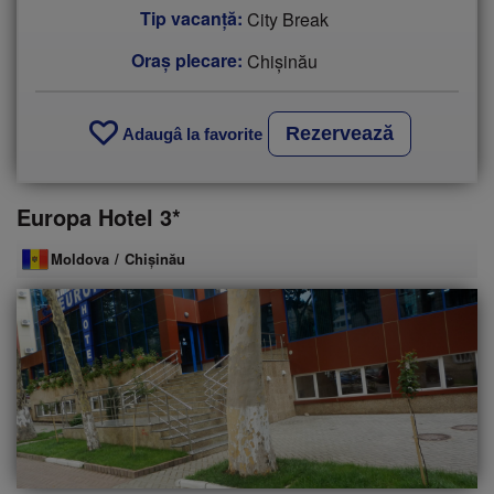
Tip vacanţă:
City Break
Oraș plecare:
Chişinău
Rezervează
Adaugâ la favorite
Europa Hotel 3*
Moldova
/
Chişinău