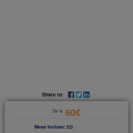
Share to:
60
€
De la
Mese incluse:
BB