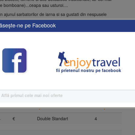
de bomboane)...ceapa sau usturoi....
 ajunul sarbatorilor de iarna si sa gustati din nespusele
ăseşte-ne pe Facebook
fii prietenul nostru pe facebook
s
Află primul cele mai noi oferte
ţ
valuta
tip camera
nr. nopti
4
€
Double Standart
4