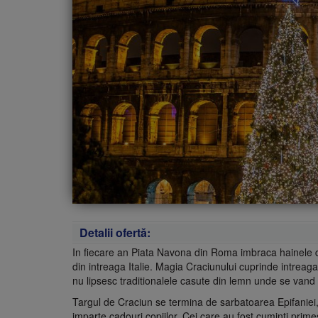
Detalii ofertă:
In fiecare an Piata Navona din Roma imbraca hainele d
din intreaga Italie. Magia Craciunului cuprinde intreag
nu lipsesc traditionalele casute din lemn unde se vand o
Targul de Craciun se termina de sarbatoarea Epifaniei
imparte cadouri copiilor. Cei care au fost cuminti primesc