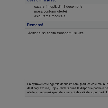
cazare 4 nopti, din 3 decembrie
masa conform ofertei
asigurarea medicala
Remarcă:
Aditional se achita transportul si viza.
EnjoyTravel este agenția de turism care îți aduce cele mai bun
destinații exotice, EnjoyTravel îți pune la dispoziție pachete pe
oferte, cu reduceri speciale și servicii de calitate superioară, 