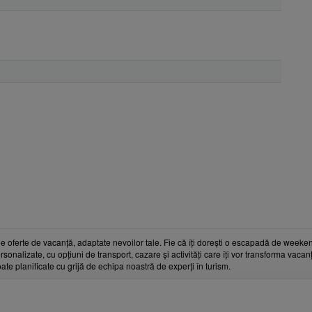
e oferte de vacanță, adaptate nevoilor tale. Fie că îți dorești o escapadă de weeken
rsonalizate, cu opțiuni de transport, cazare și activități care îți vor transforma vaca
toate planificate cu grijă de echipa noastră de experți în turism.