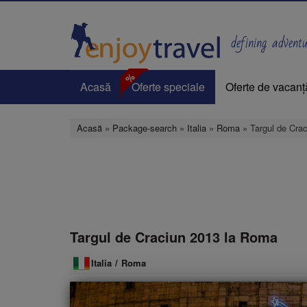
Mergi
la
conţinutul
defining adventur
principal
%
Acasă
Oferte speciale
Oferte de vacanț
Acasă
»
Package-search
»
Italia
»
Roma
» Targul de Cra
Targul de Craciun 2013 la Roma
Italia
/
Roma