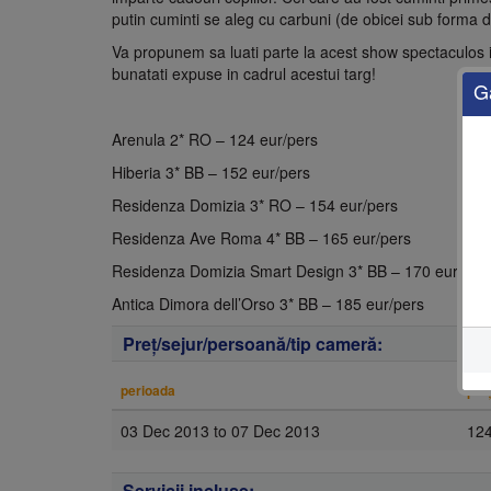
putin cuminti se aleg cu carbuni (de obicei sub forma 
Va propunem sa luati parte la acest show spectaculos in
bunatati expuse in cadrul acestui targ!
G
Arenula 2* RO – 124 eur/pers
Hiberia 3* BB – 152 eur/pers
Residenza Domizia 3* RO – 154 eur/pers
Residenza Ave Roma 4* BB – 165 eur/pers
Residenza Domizia Smart Design 3* BB – 170 eur/per
Antica Dimora dell’Orso 3* BB – 185 eur/pers
Preţ/sejur/persoană/tip cameră:
perioada
pre
03 Dec 2013
to
07 Dec 2013
12
Servicii incluse: