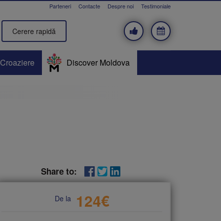
Parteneri
Contacte
Despre noi
Testimoniale
Cerere rapidă
Croaziere
Discover Moldova
Share to:
124
€
De la