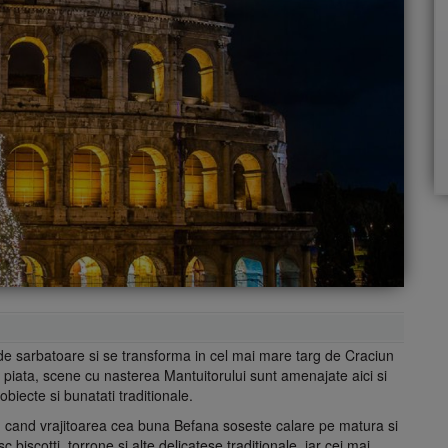
e sarbatoare si se transforma in cel mai mare targ de Craciun
a piata, scene cu nasterea Mantuitorului sunt amenajate aici si
biecte si bunatati traditionale.
, cand vrajitoarea cea buna Befana soseste calare pe matura si
 biscotti, torrone si alte delicatese traditionale, iar cei mai