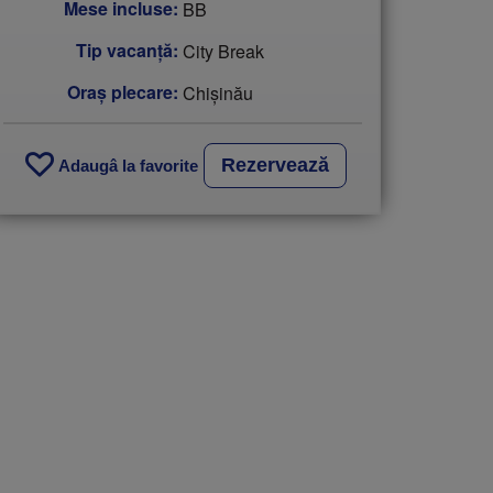
Mese incluse:
BB
Tip vacanţă:
City Break
Oraș plecare:
Chişinău
Rezervează
Adaugâ la favorite