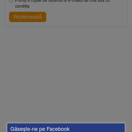
Primiţi o copie de rezervă la e-mailul de mai sus cu
condiţia
Rezervează
Găseşte-ne pe Facebook