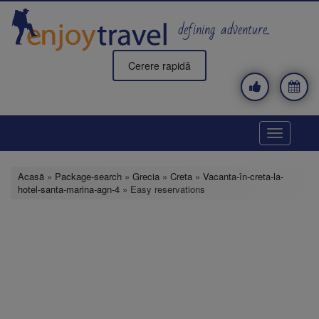
Mergi
la
defining adventure..
conţinutul
principal
Cerere rapidă
Toggle
navigatio
Acasă
»
Package-search
»
Grecia
»
Creta
»
Vacanta-în-creta-la-
hotel-santa-marina-agn-4
» Easy reservations