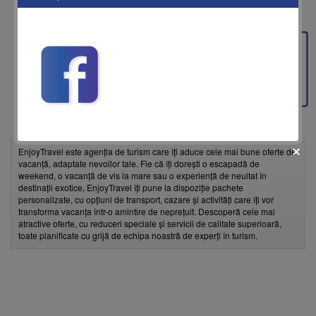
Feedback
EnjoyTravel este agenția de turism care îți aduce cele mai bune oferte de
vacanță, adaptate nevoilor tale. Fie că îți dorești o escapadă de
weekend, o vacanță de vis la mare sau o experiență de neuitat în
destinații exotice, EnjoyTravel îți pune la dispoziție pachete
personalizate, cu opțiuni de transport, cazare și activități care îți vor
transforma vacanța într-o amintire de neprețuit. Descoperă cele mai
atractive oferte, cu reduceri speciale și servicii de calitate superioară,
fii prietenul nostru pe facebook
toate planificate cu grijă de echipa noastră de experți în turism.
Află primul cele mai noi oferte