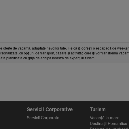
e oferte de vacanță, adaptate nevoilor tale. Fie că îți dorești o escapadă de weeken
rsonalizate, cu opțiuni de transport, cazare și activități care îți vor transforma vaca
toate planificate cu grijă de echipa noastră de experți în turism.
Servicii Corporative
Turism
Servicii Corporate
Vacanţă la mare
Destinații Romantice