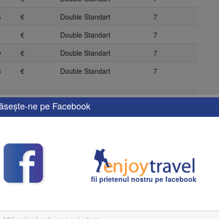
6
€
Double Standart
7
1
€
Double Standart
7
9
€
Double Standart
7
5
€
Double Standart
7
ăseşte-ne pe Facebook
fii prietenul nostru pe facebook
orno;