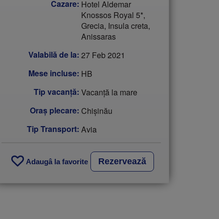
Cazare:
Hotel Aldemar
Knossos Royal 5*,
Grecia, Insula creta,
Anissaras
Valabilă de la:
27 Feb 2021
Mese incluse:
HB
Tip vacanţă:
Vacanţă la mare
Oraș plecare:
Chişinău
Tip Transport:
Avia
Rezervează
Adaugâ la favorite