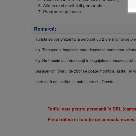
Alte taxe si cheltuieli personale;
Programe optionale.
Remarcă:
Turiștii se vor prezenta la aeroport cu 2 ore înainte de 
kg. Transportul bagajelor care depașesc cantitatea admis
kg. Nu trebuie sa introduceţi in bagajele dumneavoastră o
pasagerilor. Orarul de zbor se poate modifica, astfel, el v
este dată de institutţile autorizate din Grecia.
Tariful este pentru persoană în DBL (came
Prețul diferă în funcție de perioada rezervăr