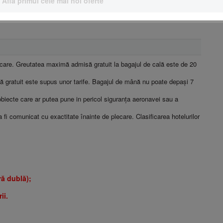
Află primul cele mai noi oferte
plecare. Greutatea maximă admisă gratuit la bagajul de cală este de 20
ă gratuit este supus unor tarife. Bagajul de mână nu poate depași 7
biecte care ar putea pune in pericol siguranţa aeronavei sau a
a fi comunicat cu exactitate înainte de plecare. Clasificarea hotelurilor
ră dublă);
ii.