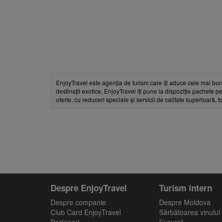
EnjoyTravel este agenția de turism care îți aduce cele mai bun
destinații exotice, EnjoyTravel îți pune la dispoziție pachete pe
oferte, cu reduceri speciale și servicii de calitate superioară, 
Despre EnjoyTravel
Turism intern
Despre companie
Despre Moldova
Club Card EnjoyTravel
Sărbătoarea vinului