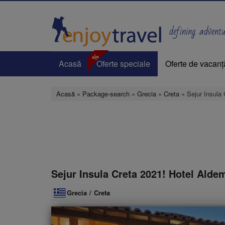
Mergi
la
conţinutul
defining adventur
principal
%
Acasă
Oferte speciale
Oferte de vacanț
Acasă
»
Package-search
»
Grecia
»
Creta
» Sejur Insula
Sejur Insula Creta 2021! Hotel Ald
Grecia
/
Creta