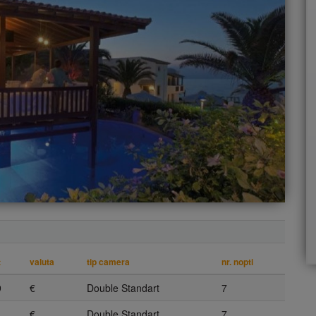
ţ
valuta
tip camera
nr. nopti
9
€
Double Standart
7
1
€
Double Standart
7