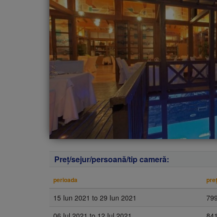
Preţ/sejur/persoană/tip cameră:
perioada
pre
15 Iun 2021
to
29 Iun 2021
79
06 Iul 2021
to
12 Iul 2021
84