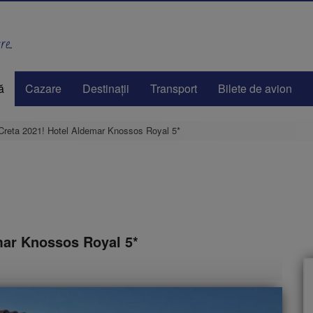
e..
ă
Cazare
Destinaţii
Transport
Bilete de avion
 Creta 2021! Hotel Aldemar Knossos Royal 5*
emar Knossos Royal 5*