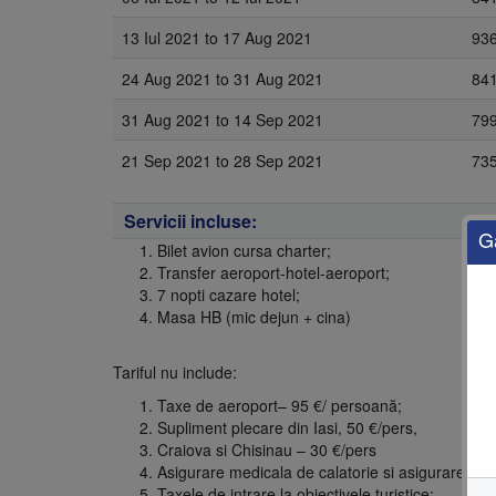
13 Iul 2021
to
17 Aug 2021
93
24 Aug 2021
to
31 Aug 2021
84
31 Aug 2021
to
14 Sep 2021
79
21 Sep 2021
to
28 Sep 2021
73
Servicii incluse:
G
Bilet avion cursa charter;
Transfer aeroport-hotel-aeroport;
7 nopti cazare hotel;
Masa HB (mic dejun + cina)
Tariful nu include:
Taxe de aeroport– 95 €/ persoană;
Supliment plecare din Iasi, 50 €/pers,
Craiova si Chisinau – 30 €/pers
Asigurare medicala de calatorie si asigurarea st
Taxele de intrare la obiectivele turistice;