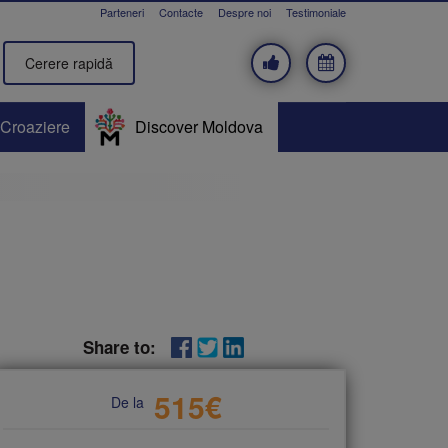
Parteneri
Contacte
Despre noi
Testimoniale
Cerere rapidă
Croaziere
Discover Moldova
Share to:
515
€
De la