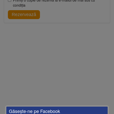
Primiţi o copie de rezervă la e-mailul de mai sus cu
condiţia
Rezervează
Găseşte-ne pe Facebook