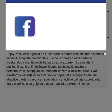
Feedback
EnjoyTravel este agenția de turism care îți aduce cele mai bune oferte de
vacanță, adaptate nevoilor tale. Fie că îți dorești o escapadă de
weekend, o vacanță de vis la mare sau o experiență de neuitat în
destinații exotice, EnjoyTravel îți pune la dispoziție pachete
personalizate, cu opțiuni de transport, cazare și activități care îți vor
transforma vacanța într-o amintire de neprețuit. Descoperă cele mai
atractive oferte, cu reduceri speciale și servicii de calitate superioară,
fii prietenul nostru pe facebook
toate planificate cu grijă de echipa noastră de experți în turism.
Află primul cele mai noi oferte