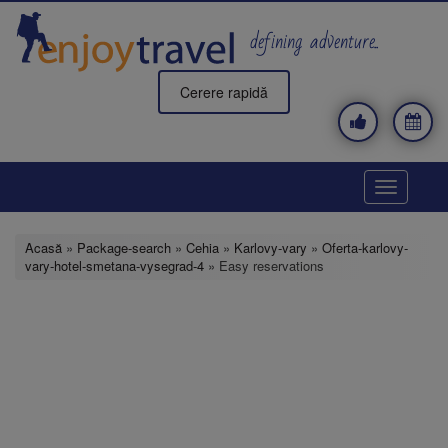
Mergi
la
defining adventure..
conţinutul
principal
Cerere rapidă
Toggle
navigatio
Acasă
»
Package-search
»
Cehia
»
Karlovy-vary
»
Oferta-karlovy-
vary-hotel-smetana-vysegrad-4
» Easy reservations