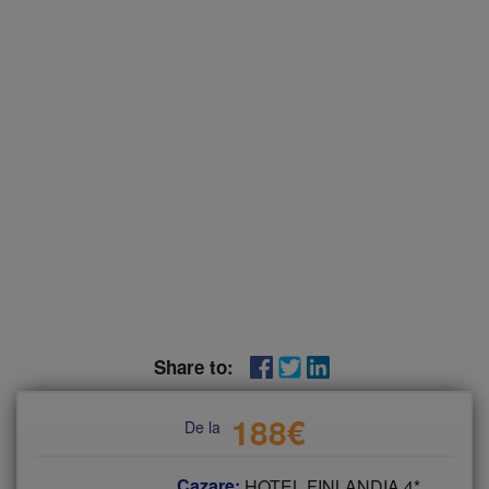
Share to:
188
€
De la
Cazare:
HOTEL FINLANDIA 4*,