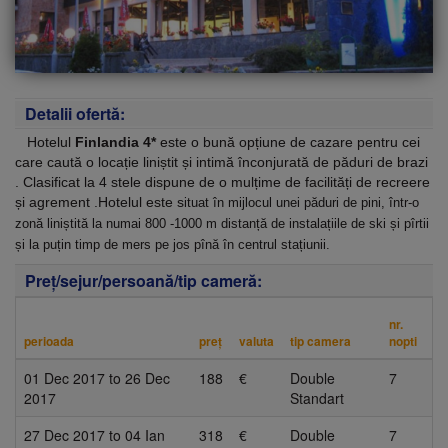
Detalii ofertă:
Hotelul
Finlandia 4*
este o bună opțiune de cazare pentru cei
care caută o locație liniștit și intimă înconjurată de păduri de brazi
. Clasificat la 4 stele dispune de o mulțime de facilități de recreere
și agrement .Hotelul este s
ituat în mijlocul unei păduri de pini, într-o
zonă liniștită la numai 800 -1000 m distanță de instalațiile de ski și pîrtii
și la puțin timp de mers pe jos pînă în centrul stațiunii.
Preţ/sejur/persoană/tip cameră:
nr.
perioada
preţ
valuta
tip camera
nopti
01 Dec 2017
to
26 Dec
188
€
Double
7
2017
Standart
27 Dec 2017
to
04 Ian
318
€
Double
7