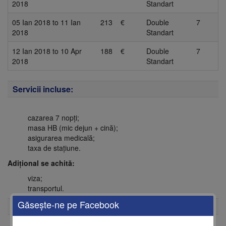
2018
Standart
05 Ian 2018
to
11 Ian
213
€
Double
7
2018
Standart
12 Ian 2018
to
10 Apr
188
€
Double
7
2018
Standart
Servicii incluse:
cazarea 7 nopţi;
masa HB (mic dejun + cină);
asigurarea medicală;
taxa de staţiune.
Adiţional se achită:
viza;
transportul.
Găseşte-ne pe Facebook
Remarcă:
Tariful variază în dependență de perioadă.
Pretul este valabil