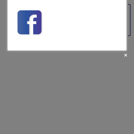
pentru rezervare pina la 30 noiembrie 2017!!!!!
Feedback
fii prietenul nostru pe facebook
Află primul cele mai noi oferte