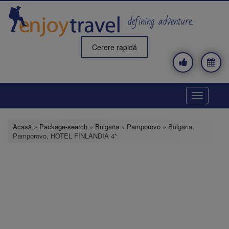
Mergi
la
defining adventure..
conţinutul
principal
Cerere rapidă
Toggle
navigatio
Acasă
»
Package-search
»
Bulgaria
»
Pamporovo
» Bulgaria,
Pamporovo, HOTEL FINLANDIA 4*