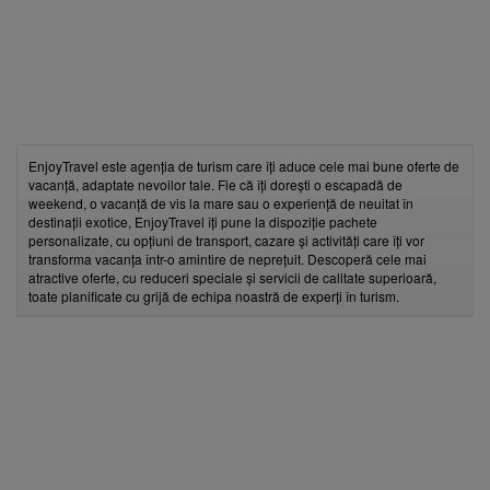
EnjoyTravel este agenția de turism care îți aduce cele mai bune oferte de
vacanță, adaptate nevoilor tale. Fie că îți dorești o escapadă de
weekend, o vacanță de vis la mare sau o experiență de neuitat în
destinații exotice, EnjoyTravel îți pune la dispoziție pachete
personalizate, cu opțiuni de transport, cazare și activități care îți vor
transforma vacanța într-o amintire de neprețuit. Descoperă cele mai
atractive oferte, cu reduceri speciale și servicii de calitate superioară,
toate planificate cu grijă de echipa noastră de experți în turism.