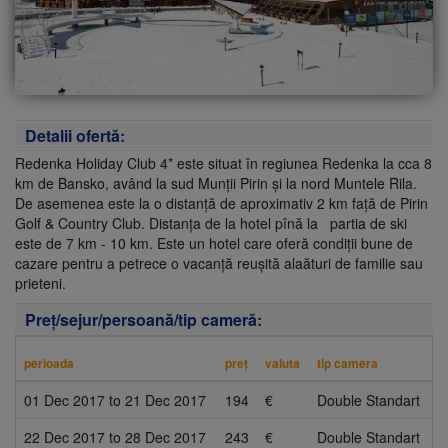
Detalii ofertă:
Redenka Holiday Club 4* este situat în regiunea Redenka la cca 8
km de Bansko, având la sud Munții Pirin și la nord Muntele Rila.
De asemenea este la o distanță de aproximativ 2 km față de Pirin
Golf & Country Club. Distanța de la hotel pînă la partia de ski
este de 7 km - 10 km. Este un hotel care oferă condiții bune de
cazare pentru a petrece o vacanță reușită alaături de familie sau
prieteni.
Preţ/sejur/persoană/tip cameră:
perioada
preţ
valuta
tip camera
01 Dec 2017
to
21 Dec 2017
194
€
Double Standart
22 Dec 2017
to
28 Dec 2017
243
€
Double Standart