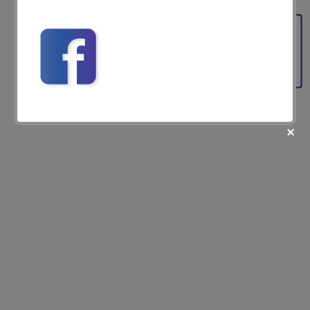
valabil pentru rezervare pînă la data de 15 noiembrie
2017!!!
Feedback
fii prietenul nostru pe facebook
Află primul cele mai noi oferte