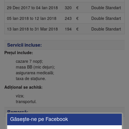
29 Dec 2017
to
04 Ian 2018
320
€
Double Standart
05 Ian 2018
to
12 Ian 2018
243
€
Double Standart
13 Ian 2018
to
31 Mar 2018
194
€
Double Standart
Servicii incluse:
Prețul include:
cazare 7 nopți;
masa BB (mic dejun);
asigurarea medicală;
taxa de stațiune.
Adițional se achită:
viza;
transportul.
Remarcă:
Găseşte-ne pe Facebook
Tariful este pentru personă în DBL (cameră dublă);
Prețul este