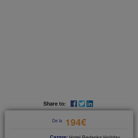
Share to:
194
€
De la
Cazare:
Hotel Redenka Holiday