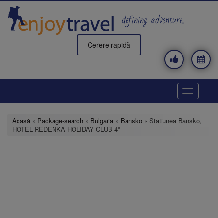
Mergi
la
defining adventure..
conţinutul
principal
Cerere rapidă
Toggle
navigatio
Acasă
»
Package-search
»
Bulgaria
»
Bansko
» Statiunea Bansko,
HOTEL REDENKA HOLIDAY CLUB 4*