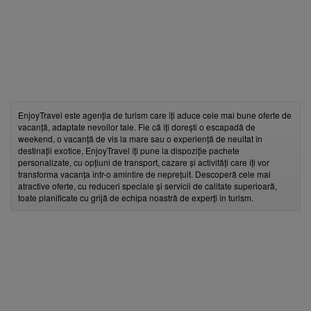
EnjoyTravel este agenția de turism care îți aduce cele mai bune oferte de
vacanță, adaptate nevoilor tale. Fie că îți dorești o escapadă de
weekend, o vacanță de vis la mare sau o experiență de neuitat în
destinații exotice, EnjoyTravel îți pune la dispoziție pachete
personalizate, cu opțiuni de transport, cazare și activități care îți vor
transforma vacanța într-o amintire de neprețuit. Descoperă cele mai
atractive oferte, cu reduceri speciale și servicii de calitate superioară,
toate planificate cu grijă de echipa noastră de experți în turism.