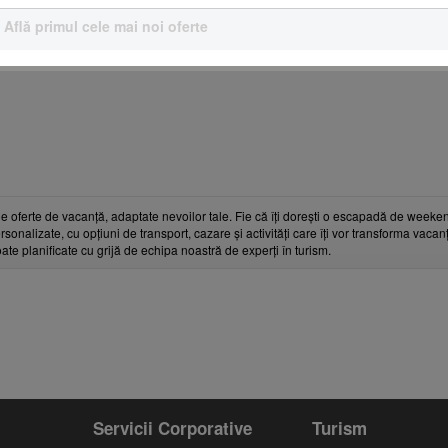
Află primul cele mai noi oferte
e oferte de vacanță, adaptate nevoilor tale. Fie că îți dorești o escapadă de weeken
rsonalizate, cu opțiuni de transport, cazare și activități care îți vor transforma vaca
toate planificate cu grijă de echipa noastră de experți în turism.
Servicii Corporative
Turism