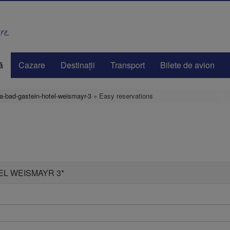
e..
ă
Cazare
Destinaţii
Transport
Bilete de avion
ia-bad-gastein-hotel-weismayr-3
» Easy reservations
OTEL WEISMAYR 3*