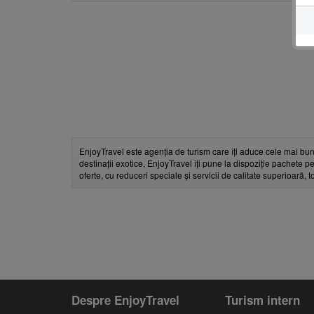
EnjoyTravel este agenția de turism care îți aduce cele mai bun
destinații exotice, EnjoyTravel îți pune la dispoziție pachete pe
oferte, cu reduceri speciale și servicii de calitate superioară, 
Despre EnjoyTravel
Turism intern