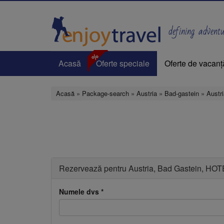
Mergi
la
conţinutul
defining adventur
principal
%
Acasă
Oferte speciale
Oferte de vacanț
Acasă
»
Package-search
»
Austria
»
Bad-gastein
»
Austr
Ascundere
Rezervează pentru Austria, Bad Gastein, H
Numele dvs
*