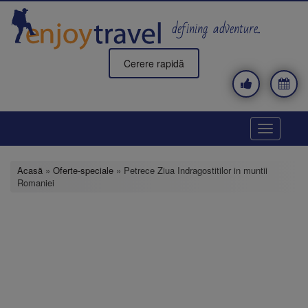
Mergi
la
defining adventure..
conţinutul
principal
Cerere rapidă
Toggle
navigatio
Acasă
»
Oferte-speciale
» Petrece Ziua Indragostitilor in muntii
Romaniei