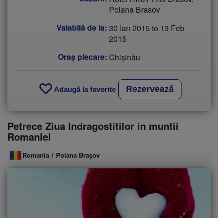
Poiana Brasov
Valabilă de la:
30 Ian 2015
to
13 Feb
2015
Oraş plecare:
Chişinău
Rezervează
Adaugâ la favorite
Petrece Ziua Indragostitilor in muntii
Romaniei
Romania
/
Poiana Brașov