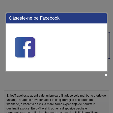
Găseşte-ne pe Facebook
Feedback
EnjoyTravel este agenția de turism care îți aduce cele mai bune oferte de
vacanță, adaptate nevoilor tale. Fie că îți dorești o escapadă de
fii prietenul nostru pe facebook
weekend, o vacanță de vis la mare sau o experiență de neuitat în
destinații exotice, EnjoyTravel îți pune la dispoziție pachete
Află primul cele mai noi oferte
personalizate, cu opțiuni de transport, cazare și activități care îți vor