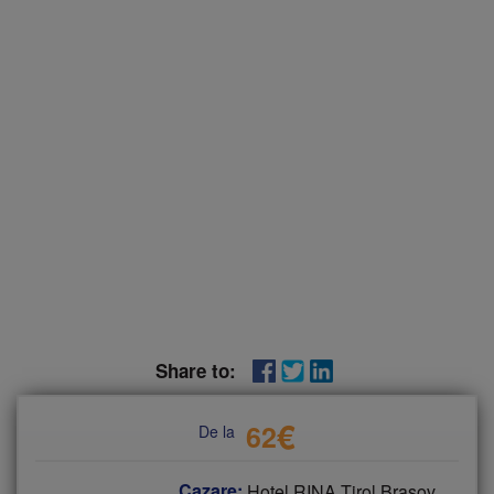
Share to:
€
62
De la
Cazare:
Hotel RINA Tirol Brasov,