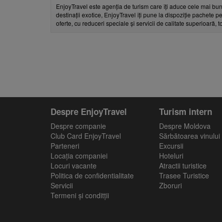
EnjoyTravel este agenția de turism care îți aduce cele mai bun
destinații exotice, EnjoyTravel îți pune la dispoziție pachete pe
oferte, cu reduceri speciale și servicii de calitate superioară, 
Despre EnjoyTravel
Turism intern
Despre companie
Despre Moldova
Club Card EnjoyTravel
Sărbătoarea vinului
Parteneri
Excursii
Locaţia companiei
Hoteluri
Locuri vacante
Atractii turistice
Politica de confidentialitate
Trasee Turistice
Servicii
Zboruri
Termeni și conditții