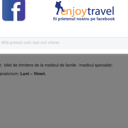
fii prietenul nostru pe facebook
,
Află primul cele mai noi oferte
bilet de trimitere de la medicul de famile /medicul specialist;
Sanatorium:
Luni – Vineri.