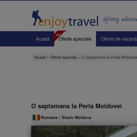
Mergi
la
conţinutul
defining adventur
principal
%
Acasă
Oferte speciale
Oferte de vacanț
Acasă
»
Oferte-speciale
» O saptamana la Perla Moldove
O saptamana la Perla Moldovei
Romania
/
Slanic Moldova