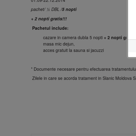
01.09-22.12.2014
pachet/ ½ DBL /
5 nopti
+ 2 nopti gratis!!!
Pachetul include:
cazare in camera dubla 5 nopti
+ 2 nopti gratis
masa mic dejun,
acces gratuit la sauna si jacuzzi
* Documente necesare pentru efectuarea tratamentului: 
Zilele in care se acorda tratament in Slanic Moldova 