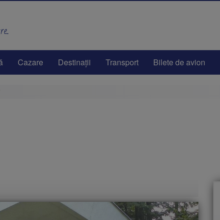
e..
ă
Cazare
Destinaţii
Transport
Bilete de avion
i