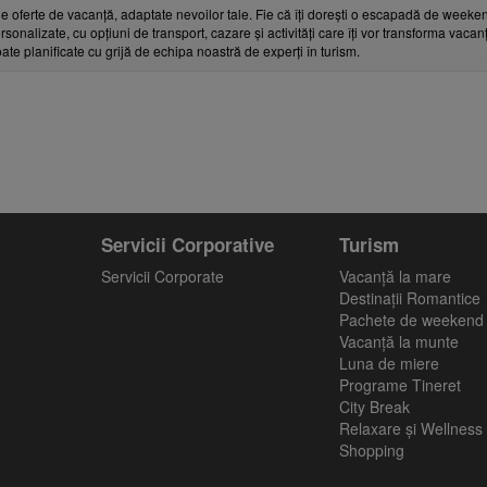
e oferte de vacanță, adaptate nevoilor tale. Fie că îți dorești o escapadă de weeken
rsonalizate, cu opțiuni de transport, cazare și activități care îți vor transforma vaca
toate planificate cu grijă de echipa noastră de experți în turism.
Servicii Corporative
Turism
Servicii Corporate
Vacanţă la mare
Destinații Romantice
Pachete de weekend
Vacanță la munte
Luna de miere
Programe Tineret
City Break
Relaxare și Wellness
Shopping