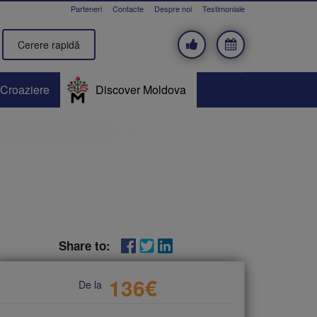
Parteneri
Contacte
Despre noi
Testimoniale
Cerere rapidă
Croaziere
Discover Moldova
Share to:
136
€
De la