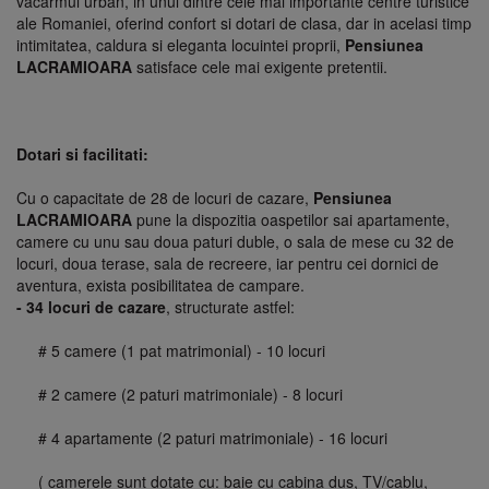
vacarmul urban, in unul dintre cele mai importante centre turistice
ale Romaniei, oferind confort si dotari de clasa, dar in acelasi timp
intimitatea, caldura si eleganta locuintei proprii,
Pensiunea
LACRAMIOARA
satisface cele mai exigente pretentii.
Dotari si facilitati:
Cu o capacitate de 28 de locuri de cazare,
Pensiunea
LACRAMIOARA
pune la dispozitia oaspetilor sai apartamente,
camere cu unu sau doua paturi duble, o sala de mese cu 32 de
locuri, doua terase, sala de recreere, iar pentru cei dornici de
aventura, exista posibilitatea de campare.
-
34 locuri de cazare
, structurate astfel:
# 5 camere (1 pat matrimonial) - 10 locuri
# 2 camere (2 paturi matrimoniale) - 8 locuri
# 4 apartamente (2 paturi matrimoniale) - 16 locuri
( camerele sunt dotate cu: baie cu cabina dus, TV/cablu,