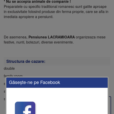
* Nu se accepta animale de companie !
Preparatele cu specific traditional romanesc sunt gatite aproape
in exclusivitate folosind produse din ferma proprie, care se afla in
imediata apropiere a pensiunii.
De asemenea,
Pensiunea LACRAMIOARA
organizeaza mese
festive, nunti, botezuri, diverse evenimente.
Structura de cazare:
double
family room
Găseşte-ne pe Facebook
single
studio
suita
Feedback
Facilităţi camere: