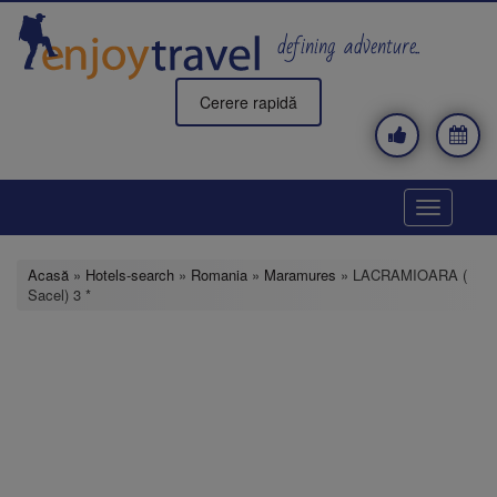
Mergi
la
defining adventure..
conţinutul
principal
Cerere rapidă
Toggle
navigatio
Acasă
»
Hotels-search
»
Romania
»
Maramures
» LACRAMIOARA (
Sacel) 3 *