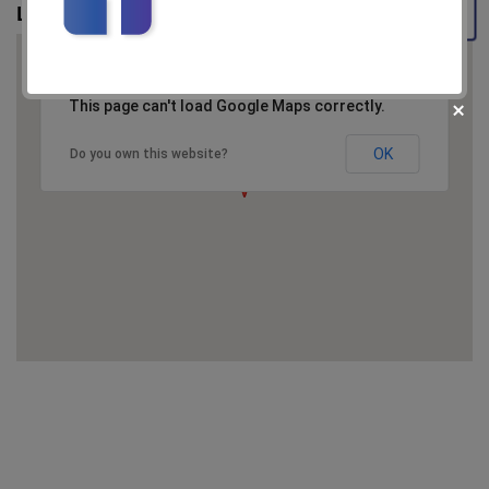
Locatie LACRAMIOARA ( Sacel) 3 *
This page can't load Google Maps correctly.
OK
Do you own this website?
fii prietenul nostru pe facebook
Află primul cele mai noi oferte