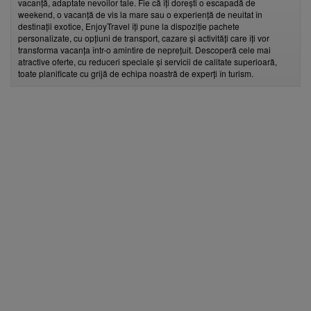
vacanță, adaptate nevoilor tale. Fie că îți dorești o escapadă de
weekend, o vacanță de vis la mare sau o experiență de neuitat în
destinații exotice, EnjoyTravel îți pune la dispoziție pachete
personalizate, cu opțiuni de transport, cazare și activități care îți vor
transforma vacanța într-o amintire de neprețuit. Descoperă cele mai
atractive oferte, cu reduceri speciale și servicii de calitate superioară,
toate planificate cu grijă de echipa noastră de experți în turism.