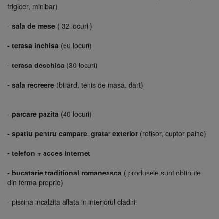
frigider, minibar)
-
sala de mese
( 32 locuri )
- terasa inchisa
(60 locuri)
-
terasa deschisa
(30 locuri)
-
sala recreere
(biliard, tenis de masa, dart)
-
parcare pazita
(40 locuri)
-
spatiu pentru campare, gratar exterior
(rotisor, cuptor paine)
-
telefon + acces internet
- bucatarie traditional romaneasca
( produsele sunt obtinute
din ferma proprie)
- piscina incalzita aflata in interiorul cladirii