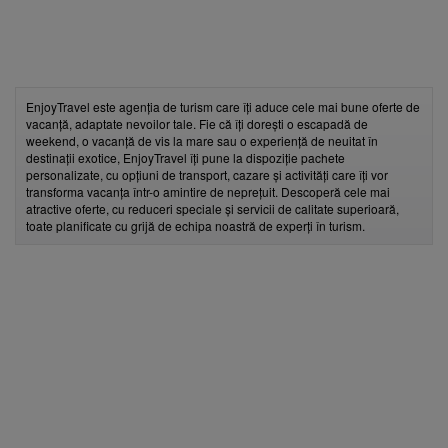
EnjoyTravel este agenția de turism care îți aduce cele mai bune oferte de
vacanță, adaptate nevoilor tale. Fie că îți dorești o escapadă de
weekend, o vacanță de vis la mare sau o experiență de neuitat în
destinații exotice, EnjoyTravel îți pune la dispoziție pachete
personalizate, cu opțiuni de transport, cazare și activități care îți vor
transforma vacanța într-o amintire de neprețuit. Descoperă cele mai
atractive oferte, cu reduceri speciale și servicii de calitate superioară,
toate planificate cu grijă de echipa noastră de experți în turism.