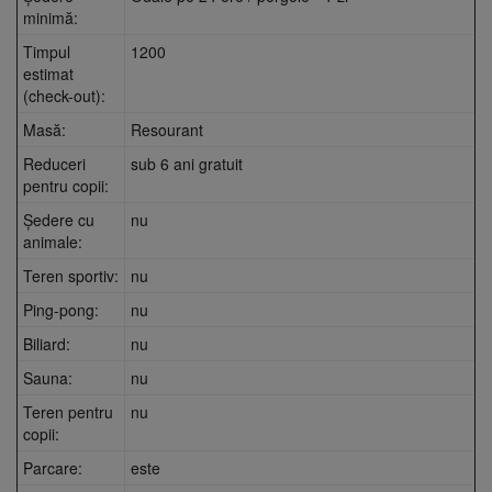
minimă:
Timpul
1200
estimat
(check-out):
Masă:
Resourant
Reduceri
sub 6 ani gratuit
pentru copii:
Şedere cu
nu
animale:
Teren sportiv:
nu
Ping-pong:
nu
Biliard:
nu
Sauna:
nu
Teren pentru
nu
copii:
Parcare:
este