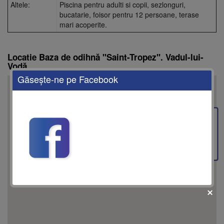
Altele:
Piscina pentru adulti si copii, sezlonguri,
bucatarie, foisor pentru 12 persoane, terase
mari acoperite.
Locatie Baza de odihnă "Saint-Tropez". Vadul-lui-
Vodă
Găseşte-ne pe Facebook
This page can't load Google Maps correctly.
Feedback
OK
Do you own this website?