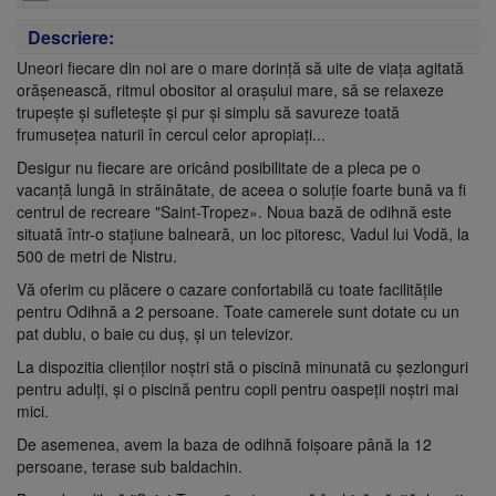
Descriere:
Uneori fiecare din noi are o mare dorință să uite de viața agitată
orășenească, ritmul obositor al orașului mare, să se relaxeze
trupește și sufletește și pur și simplu să savureze toată
frumusețea naturii în cercul celor apropiați...
Desigur nu fiecare are oricând posibilitate de a pleca pe o
vacanță lungă in străinătate, de aceea o soluție foarte bună va fi
centrul de recreare "Saint-Tropez». Noua bază de odihnă este
situată într-o stațiune balneară, un loc pitoresc, Vadul lui Vodă, la
500 de metri de Nistru.
Vă oferim cu plăcere o cazare confortabilă cu toate facilitățile
pentru Odihnă a 2 persoane. Toate camerele sunt dotate cu un
pat dublu, o baie cu duș, și un televizor.
La dispozitia clienților noștri stă o piscină minunată cu șezlonguri
pentru adulți, și o piscină pentru copii pentru oaspeții noștri mai
mici.
De asemenea, avem la baza de odihnă foișoare până la 12
persoane, terase sub baldachin.