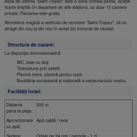
Baza de odihnă "Saint-Tropez" este o zonă închisă păzită, locație
foarte liniștită (în departare de alte stațiuni), cu doar 10 camere
private. Parcarea este gratis.
Atmosfera magică a centrului de recreare "Saint-Tropez", vă va
atrage din nou și din nou în acest loc minunat de neuitat.
Structura de cazare:
La dispoziția dumneavoastră:
WC, baie cu duș
Televiziune prin satelit
Piscină mare, piscină pentru copii
Bucătăria europeană și națională a restaurantului nostru.
Facilităţi hotel:
Distanta
500 m
pana la plaja:
Aprovizionare
Apă caldă / rece
cu apă:
Şedere
Odaie pe 24 ore / pergole - 1 zi