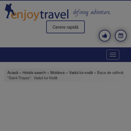
Mergi
la
defining adventure..
conţinutul
principal
Cerere rapidă
Toggle
navigatio
Acasă
»
Hotels-search
»
Moldova
»
Vadul-lui-vodă
» Baza de odihnă
"Saint-Tropez". Vadul-lui-Vodă