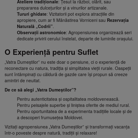
Ateliere tradiționale
: Țesut la război, olărit, sau
prepararea dulcețurilor și a vinurilor artizanale.
Tururi ghidate
: Vizitatorii pot explora atracțiile din
apropiere, cum ar fi Mănăstirea Vorniceni sau
Rezervația
Naturală „Codrii”
.
Observații astronomice
: Agropensiunea organizează seri
dedicate privirii cerului înstelat, departe de luminile orașului.
O Experiență pentru Suflet
„Vatra Dumeștilor” nu este doar o pensiune, ci o experiență de
reconectare cu natura, tradiția și simplitatea vieții rurale. Oaspeții
sunt întâmpinați cu căldură de gazde care își propun să creeze
amintiri de neuitat.
De ce să alegi „Vatra Dumeștilor”?
Pentru autenticitatea și ospitalitatea moldovenească.
Pentru peisajele superbe și liniștea oferite de mediul rural.
Pentru oportunitatea de a experimenta tradițiile locale și de
a descoperi frumusețea Moldovei.
Vizitați agropensiunea „Vatra Dumeștilor” și transformați vacanța
într-o poveste despre natură, tradiții și relaxare!