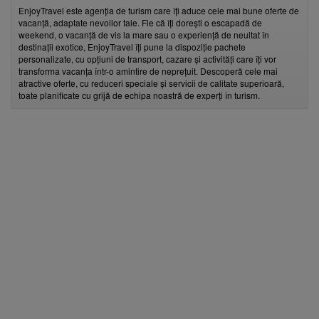
EnjoyTravel este agenția de turism care îți aduce cele mai bune oferte de
vacanță, adaptate nevoilor tale. Fie că îți dorești o escapadă de
weekend, o vacanță de vis la mare sau o experiență de neuitat în
destinații exotice, EnjoyTravel îți pune la dispoziție pachete
personalizate, cu opțiuni de transport, cazare și activități care îți vor
transforma vacanța într-o amintire de neprețuit. Descoperă cele mai
atractive oferte, cu reduceri speciale și servicii de calitate superioară,
toate planificate cu grijă de echipa noastră de experți în turism.