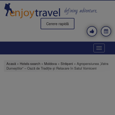
Mergi
la
defining adventure..
conţinutul
principal
Cerere rapidă
Toggle
navigatio
Acasă
»
Hotels-search
»
Moldova
»
Strășeni
» Agropensiunea „Vatra
Dumeștilor” – Oază de Tradiție și Relaxare în Satul Vorniceni