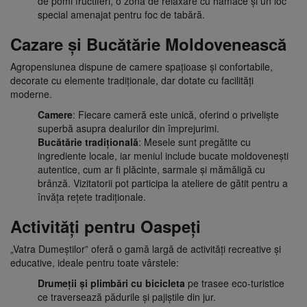
de pomi fructiferi, o zonă de relaxare cu hamace și un loc
special amenajat pentru foc de tabără.
Cazare și Bucătărie Moldovenească
Agropensiunea dispune de camere spațioase și confortabile,
decorate cu elemente tradiționale, dar dotate cu facilități
moderne.
Camere
: Fiecare cameră este unică, oferind o priveliște
superbă asupra dealurilor din împrejurimi.
Bucătărie tradițională
: Mesele sunt pregătite cu
ingrediente locale, iar meniul include bucate moldovenești
autentice, cum ar fi plăcinte, sarmale și mămăligă cu
brânză. Vizitatorii pot participa la ateliere de gătit pentru a
învăța rețete tradiționale.
Activități pentru Oaspeți
„Vatra Dumeștilor” oferă o gamă largă de activități recreative și
educative, ideale pentru toate vârstele:
Drumeții și plimbări cu bicicleta
pe trasee eco-turistice
ce traversează pădurile și pajiștile din jur.