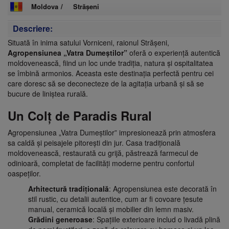
Moldova
/
Strășeni
Descriere:
Situată în inima satului Vorniceni, raionul Strășeni,
Agropensiunea „Vatra Dumeștilor”
oferă o experiență autentică
moldovenească, fiind un loc unde tradiția, natura și ospitalitatea
se îmbină armonios. Aceasta este destinația perfectă pentru cei
care doresc să se deconecteze de la agitația urbană și să se
bucure de liniștea rurală.
Un Colț de Paradis Rural
Agropensiunea „Vatra Dumeștilor” impresionează prin atmosfera
sa caldă și peisajele pitorești din jur. Casa tradițională
moldovenească, restaurată cu grijă, păstrează farmecul de
odinioară, completat de facilități moderne pentru confortul
oaspeților.
Arhitectură tradițională
: Agropensiunea este decorată în
stil rustic, cu detalii autentice, cum ar fi covoare țesute
manual, ceramică locală și mobilier din lemn masiv.
Grădini generoase
: Spațiile exterioare includ o livadă plină