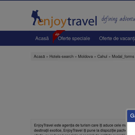
Mergi
la
conţinutul
defining adventur
principal
%
Acasă
Oferte speciale
Oferte de vacanț
Acasă
»
Hotels-search
»
Moldova
»
Cahul
»
Modal_forms
G
EnjoyTravel este agenția de turism care îți aduce cele mai bun
destinații exotice, EnjoyTravel îți pune la dispoziție pachete pe