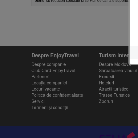
oferte, cu reduceri speciale și servicii de calitate superioară, 
Despre EnjoyTravel
Turism intern
Despre companie
Despre Moldova
Club Card EnjoyTravel
Sărbătoarea vinului
Parteneri
Excursii
Locaţia companiei
Hoteluri
Locuri vacante
Atractii turistice
Politica de confidentialitate
Trasee Turistice
Servicii
Zboruri
Termeni și conditții