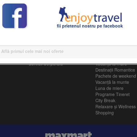
toate planificate cu grijă de echipa noastră de experți în turism.
fii prietenul nostru pe facebook
Află primul cele mai noi oferte
Servicii Corporative
Turism
Servicii Corporate
Vacanţă la mare
Destinații Romantice
Pachete de weekend
Vacanță la munte
Luna de miere
Programe Tineret
City Break
Relaxare și Wellness
Shopping