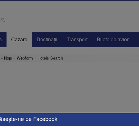
e..
ă
Cazare
Destinaţii
Transport
Bilete de avion
»
Nojs
»
Webform
» Hotels Search
ăseşte-ne pe Facebook
e oferte de vacanță, adaptate nevoilor tale. Fie că îți dorești o escapadă de weeken
rsonalizate, cu opțiuni de transport, cazare și activități care îți vor transforma vaca