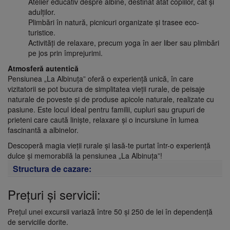
Atelier educativ despre albine, destinat atât copiilor, cât și
adulților.
Plimbări în natură, picnicuri organizate și trasee eco-
turistice.
Activități de relaxare, precum yoga în aer liber sau plimbări
pe jos prin împrejurimi.
Atmosferă autentică
Pensiunea „La Albinuța” oferă o experiență unică, în care
vizitatorii se pot bucura de simplitatea vieții rurale, de peisaje
naturale de poveste și de produse apicole naturale, realizate cu
pasiune. Este locul ideal pentru familii, cupluri sau grupuri de
prieteni care caută liniște, relaxare și o incursiune în lumea
fascinantă a albinelor.
Descoperă magia vieții rurale și lasă-te purtat într-o experiență
dulce și memorabilă la pensiunea „La Albinuța”!
Structura de cazare:
Prețuri și servicii:
Prețul unei excursii variază între 50 și 250 de lei în dependență
de serviciile dorite.