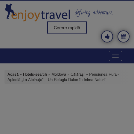
Mergi
la
defining adventure..
conţinutul
principal
Cerere rapidă
Toggle
navigatio
Acasă
»
Hotels-search
»
Moldova
»
Călărași
» Pensiunea Rural-
Apicolă „La Albinuța” – Un Refugiu Dulce în Inima Naturii