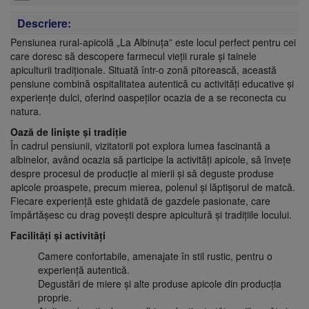
Descriere:
Pensiunea rural-apicolă „La Albinuța” este locul perfect pentru cei
care doresc să descopere farmecul vieții rurale și tainele
apiculturii tradiționale. Situată într-o zonă pitorească, această
pensiune combină ospitalitatea autentică cu activități educative și
experiențe dulci, oferind oaspeților ocazia de a se reconecta cu
natura.
Oază de liniște și tradiție
În cadrul pensiunii, vizitatorii pot explora lumea fascinantă a
albinelor, având ocazia să participe la activități apicole, să învețe
despre procesul de producție al mierii și să deguste produse
apicole proaspete, precum mierea, polenul și lăptișorul de matcă.
Fiecare experiență este ghidată de gazdele pasionate, care
împărtășesc cu drag povești despre apicultură și tradițiile locului.
Facilități și activități
Camere confortabile, amenajate în stil rustic, pentru o
experiență autentică.
Degustări de miere și alte produse apicole din producția
proprie.