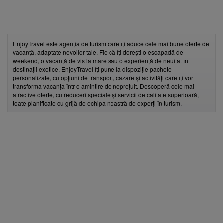
EnjoyTravel este agenția de turism care îți aduce cele mai bune oferte de
vacanță, adaptate nevoilor tale. Fie că îți dorești o escapadă de
weekend, o vacanță de vis la mare sau o experiență de neuitat în
destinații exotice, EnjoyTravel îți pune la dispoziție pachete
personalizate, cu opțiuni de transport, cazare și activități care îți vor
transforma vacanța într-o amintire de neprețuit. Descoperă cele mai
atractive oferte, cu reduceri speciale și servicii de calitate superioară,
toate planificate cu grijă de echipa noastră de experți în turism.