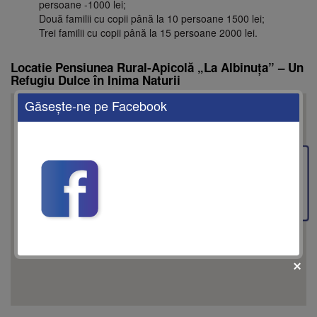
persoane -1000 lei;
Două familii cu copii până la 10 persoane 1500 lei;
Trei familii cu copii până la 15 persoane 2000 lei.
Locatie Pensiunea Rural-Apicolă „La Albinuța” – Un
Refugiu Dulce în Inima Naturii
Găseşte-ne pe Facebook
This page can't load Google Maps correctly.
Feedback
OK
Do you own this website?