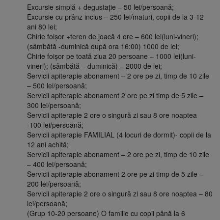
Excursie simplă + degustație – 50 lei/persoană;
Excursie cu prânz inclus – 250 lei/maturi, copii de la 3-12
ani 80 lei;
Chirie foișor +teren de joacă 4 ore – 600 lei(luni-vineri);
(sâmbătă -duminică după ora 16:00) 1000 de lei;
Chirie foișor pe toată ziua 20 persoane – 1000 lei(luni-
vineri); (sâmbătă – duminică) – 2000 de lei;
Servicii apiterapie abonament – 2 ore pe zi, timp de 10 zile
– 500 lei/persoană;
Servicii apiterapie abonament 2 ore pe zi timp de 5 zile –
300 lei/persoană;
Servicii apiterapie 2 ore o singură zi sau 8 ore noaptea
-100 lei/persoană;
Servicii apiterapie FAMILIAL (4 locuri de dormit)- copii de la
12 ani achită;
Servicii apiterapie abonament – 2 ore pe zi, timp de 10 zile
– 400 lei/persoană;
Servicii apiterapie abonament 2 ore pe zi timp de 5 zile –
200 lei/persoană;
Servicii apiterapie 2 ore o singură zi sau 8 ore noaptea – 80
lei/persoană;
(Grup 10-20 persoane) O familie cu copii până la 6