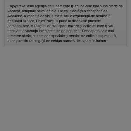
EnjoyTravel este agenția de turism care îți aduce cele mai bune oferte de
vacanță, adaptate nevoilor tale. Fie că îți dorești o escapadă de
weekend, o vacanță de vis la mare sau o experiență de neuitat în
destinații exotice, EnjoyTravel îți pune la dispoziție pachete
personalizate, cu opțiuni de transport, cazare și activități care îți vor
transforma vacanța într-o amintire de neprețuit. Descoperă cele mai
atractive oferte, cu reduceri speciale și servicii de calitate superioară,
toate planificate cu grijă de echipa noastră de experți în turism.