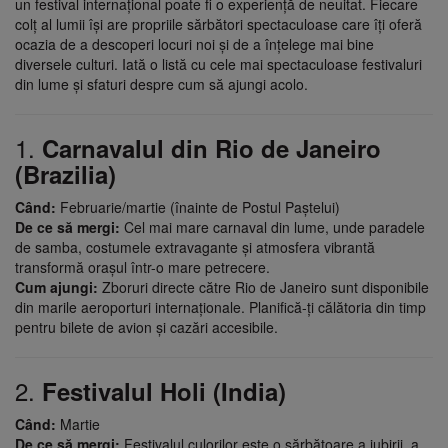
un festival internațional poate fi o experiență de neuitat. Fiecare
colț al lumii își are propriile sărbători spectaculoase care îți oferă
ocazia de a descoperi locuri noi și de a înțelege mai bine
diversele culturi. Iată o listă cu cele mai spectaculoase festivaluri
din lume și sfaturi despre cum să ajungi acolo.
1.
Carnavalul din Rio de Janeiro
(Brazilia)
Când:
Februarie/martie (înainte de Postul Paștelui)
De ce să mergi:
Cel mai mare carnaval din lume, unde paradele
de samba, costumele extravagante și atmosfera vibrantă
transformă orașul într-o mare petrecere.
Cum ajungi:
Zboruri directe către Rio de Janeiro sunt disponibile
din marile aeroporturi internaționale. Planifică-ți călătoria din timp
pentru bilete de avion și cazări accesibile.
2.
Festivalul Holi (India)
Când:
Martie
De ce să mergi:
Festivalul culorilor este o sărbătoare a iubirii, a