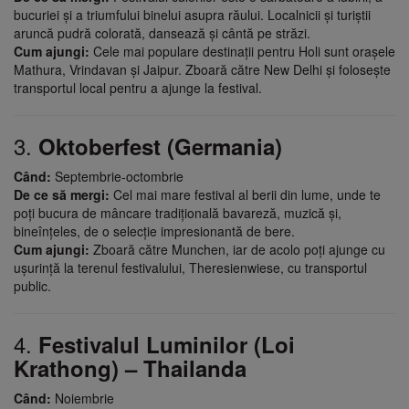
bucuriei și a triumfului binelui asupra răului. Localnicii și turiștii
aruncă pudră colorată, dansează și cântă pe străzi.
Cum ajungi:
Cele mai populare destinații pentru Holi sunt orașele
Mathura, Vrindavan și Jaipur. Zboară către New Delhi și folosește
transportul local pentru a ajunge la festival.
3.
Oktoberfest (Germania)
Când:
Septembrie-octombrie
De ce să mergi:
Cel mai mare festival al berii din lume, unde te
poți bucura de mâncare tradițională bavareză, muzică și,
bineînțeles, de o selecție impresionantă de bere.
Cum ajungi:
Zboară către Munchen, iar de acolo poți ajunge cu
ușurință la terenul festivalului, Theresienwiese, cu transportul
public.
4.
Festivalul Luminilor (Loi
Krathong) – Thailanda
Când:
Noiembrie