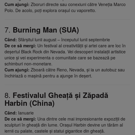
Cum ajungi:
Zboruri directe sau conexiuni către Veneția Marco
Polo. De acolo, poți explora orașul cu vaporetto.
7.
Burning Man (SUA)
Când:
Sfârșitul lunii august – începutul lunii septembrie
De ce să mergi:
Un festival al creativității și artei care are loc în
deșertul Black Rock din Nevada. Vei descoperi instalații artistice
unice și vei experimenta o comunitate care se bazează pe
schimburi non-monetare.
Cum ajungi:
Zboară către Reno, Nevada, și ia un autobuz sau
închiriază o mașină pentru a ajunge în deșert.
8.
Festivalul Gheață și Zăpadă
Harbin (China)
Când:
Ianuarie
De ce să mergi:
Una dintre cele mai impresionante expoziții de
sculpturi în gheață din lume. Orașul Harbin devine un tărâm al
iernii cu palate, castele și statui gigantice din gheață.