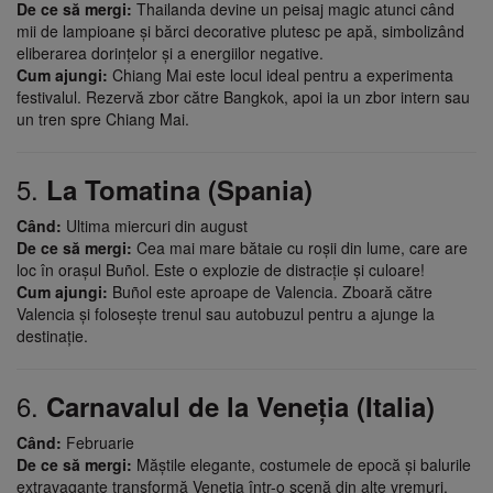
De ce să mergi:
Thailanda devine un peisaj magic atunci când
mii de lampioane și bărci decorative plutesc pe apă, simbolizând
eliberarea dorințelor și a energiilor negative.
Cum ajungi:
Chiang Mai este locul ideal pentru a experimenta
festivalul. Rezervă zbor către Bangkok, apoi ia un zbor intern sau
un tren spre Chiang Mai.
5.
La Tomatina (Spania)
Când:
Ultima miercuri din august
De ce să mergi:
Cea mai mare bătaie cu roșii din lume, care are
loc în orașul Buñol. Este o explozie de distracție și culoare!
Cum ajungi:
Buñol este aproape de Valencia. Zboară către
Valencia și folosește trenul sau autobuzul pentru a ajunge la
destinație.
6.
Carnavalul de la Veneția (Italia)
Când:
Februarie
De ce să mergi:
Măștile elegante, costumele de epocă și balurile
extravagante transformă Veneția într-o scenă din alte vremuri.