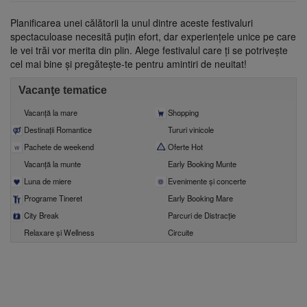
fii prietenul nostru pe facebook
Planificarea unei călătorii la unul dintre aceste festivaluri
Află primul cele mai noi oferte
spectaculoase necesită puțin efort, dar experiențele unice pe care
le vei trăi vor merita din plin. Alege festivalul care ți se potrivește
cel mai bine și pregătește-te pentru amintiri de neuitat!
Vacanţe tematice
Vacanţă la mare
Shopping
Destinații Romantice
Tururi vinicole
Pachete de weekend
Oferte Hot
Vacanță la munte
Early Booking Munte
Luna de miere
Evenimente şi concerte
Programe Tineret
Early Booking Mare
City Break
Parcuri de Distracție
Relaxare și Wellness
Circuite