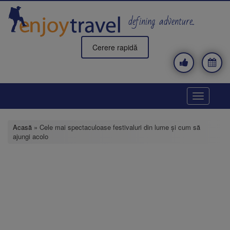
Mergi
la
defining adventure..
conţinutul
principal
Cerere rapidă
Toggle
navigatio
Acasă
» Cele mai spectaculoase festivaluri din lume și cum să
ajungi acolo