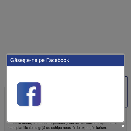
Găseşte-ne pe Facebook
Feedback
EnjoyTravel este agenția de turism care îți aduce cele mai bune oferte de
vacanță, adaptate nevoilor tale. Fie că îți dorești o escapadă de
weekend, o vacanță de vis la mare sau o experiență de neuitat în
destinații exotice, EnjoyTravel îți pune la dispoziție pachete
personalizate, cu opțiuni de transport, cazare și activități care îți vor
transforma vacanța într-o amintire de neprețuit. Descoperă cele mai
atractive oferte, cu reduceri speciale și servicii de calitate superioară,
toate planificate cu grijă de echipa noastră de experți în turism.