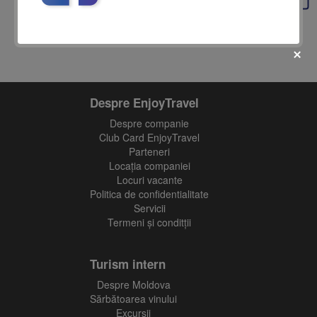
Despre EnjoyTravel
Despre companie
fii prietenul nostru pe facebook
Club Card EnjoyTravel
Parteneri
Află primul cele mai noi oferte
Locaţia companiei
Locuri vacante
Politica de confidentialitate
Servicii
Termeni și conditții
Turism intern
Despre Moldova
Sărbătoarea vinului
Excursii