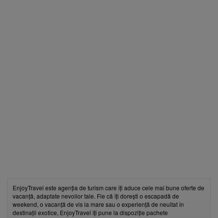
EnjoyTravel este agenția de turism care îți aduce cele mai bune oferte de
vacanță, adaptate nevoilor tale. Fie că îți dorești o escapadă de
weekend, o vacanță de vis la mare sau o experiență de neuitat în
destinații exotice, EnjoyTravel îți pune la dispoziție pachete