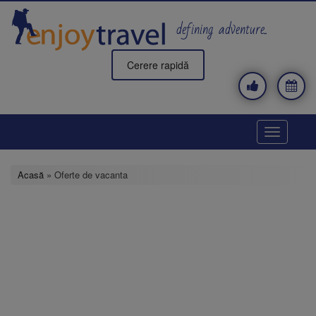
Mergi
la
defining adventure..
conţinutul
principal
Cerere rapidă
Toggle
navigatio
Acasă
» Oferte de vacanta