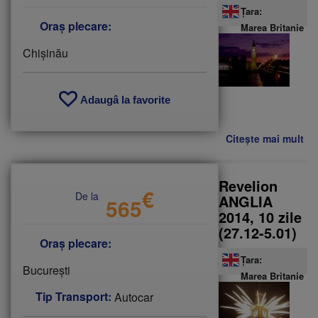
Țara:
Oraș plecare:
Marea Britanie
fii prietenul nostru pe facebook
Află primul cele mai noi oferte
Chişinău
Adaugâ la favorite
Citește mai mult
de
Va
in
Lo
Revelion
€
De la
ANGLIA
565
2014, 10 zile
(27.12-5.01)
Oraș plecare:
Țara:
Bucureşti
Marea Britanie
Tip Transport:
Autocar