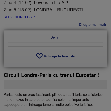
Ziua 4 (14.02): Love is in the Air!
Ziua 5 (15.02): LONDRA – BUCURESTI
SERVICII INCLUSE:
Citește mai mult
de
VA
DA
De la
LA
LO
Adaugâ la favorite
Circuit Londra-Paris cu trenul Eurostar !
Parisul este un oras fascinant, plin de atractii turistice si istorice,
multe muzee in care puteti admira cele mai importante
capodopere din intreaga lume si multe obiective turistice.