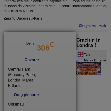
Londra- cea mai electrizanta capitala din Europa aduna peste 15
milioane de vizitator. Londra este un centru international al artelor,
muzicii si muzeelor.
Ziua 1: Bucuresti-Paris
Citește mai mult
de
Cir
Lo
Craciun in
Pa
€
De la
Londra !
306
cu
tre
Țara:
Eu
Cazare:
Marea Britanie
!
Central Park
(Finsbury Park),
Londra, Marea
Britanie
Oraș plecare:
Chişinău