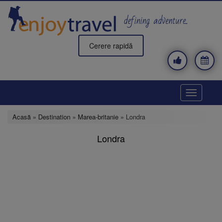
Mergi
la
defining adventure..
conţinutul
principal
Cerere rapidă
Toggle
navigatio
Acasă
»
Destination
»
Marea-britanie
» Londra
Londra