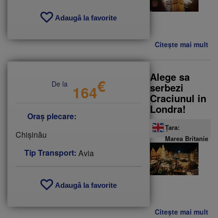
Adaugâ la favorite
Citește mai mult
de
Re
AN
20
Alege sa
€
10
De la
serbezi
164
zil
Craciunul in
(27
Londra!
5.0
Oraș plecare:
Țara:
Chişinău
Marea Britanie
Tip Transport:
Avia
Adaugâ la favorite
Citește mai mult
de