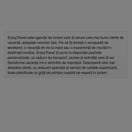
EnjoyTravel este agenția de turism care îți aduce cele mai bune oferte de
vacanță, adaptate nevoilor tale. Fie că îți dorești o escapadă de
weekend, o vacanță de vis la mare sau o experiență de neuitat în
destinații exotice, EnjoyTravel îți pune la dispoziție pachete
personalizate, cu opțiuni de transport, cazare și activități care îți vor
transforma vacanța într-o amintire de neprețuit. Descoperă cele mai
atractive oferte, cu reduceri speciale și servicii de calitate superioară,
toate planificate cu grijă de echipa noastră de experți în turism.