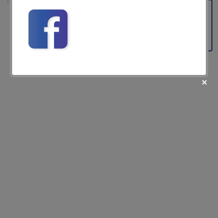
Feedback
fii prietenul nostru pe facebook
Află primul cele mai noi oferte