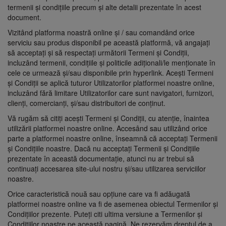
termenii și condițiile precum și alte detalii prezentate în acest
document.
Vizitând platforma noastră online și / sau comandând orice
serviciu sau produs disponibil pe această platformă, vă angajați
să acceptați și să respectați următorii Termeni și Condiții,
incluzând termenii, condițiile și politicile adiționali/le menționate în
cele ce urmează și/sau disponibile prin hyperlink. Acești Termeni
și Condiții se aplică tuturor Utilizatorilor platformei noastre online,
incluzând fără limitare Utilizatorilor care sunt navigatori, furnizori,
clienți, comercianți, și/sau distribuitori de conținut.
Vă rugăm să citiți acești Termeni și Condiții, cu atenție, înaintea
utilizării platformei noastre online. Accesând sau utilizând orice
parte a platformei noastre online, înseamnă că acceptați Termenii
și Condițiile noastre. Dacă nu acceptați Termenii și Condițiile
prezentate în această documentație, atunci nu ar trebui să
continuați accesarea site-ului nostru și/sau utilizarea serviciilor
noastre.
Orice caracteristică nouă sau opțiune care va fi adăugată
platformei noastre online va fi de asemenea obiectul Termenilor și
Condițiilor prezente. Puteți citi ultima versiune a Termenilor și
Condițiilor noastre pe această pagină. Ne rezervăm dreptul de a