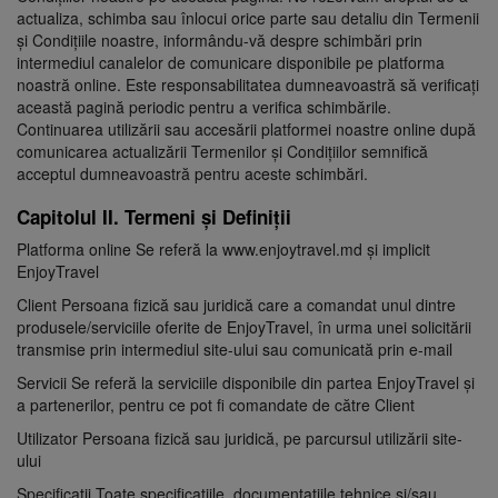
actualiza, schimba sau înlocui orice parte sau detaliu din Termenii
și Condițiile noastre, informându-vă despre schimbări prin
intermediul canalelor de comunicare disponibile pe platforma
noastră online. Este responsabilitatea dumneavoastră să verificați
această pagină periodic pentru a verifica schimbările.
Continuarea utilizării sau accesării platformei noastre online după
comunicarea actualizării Termenilor și Condițiilor semnifică
acceptul dumneavoastră pentru aceste schimbări.
Capitolul II. Termeni și Definiții
Platforma online Se referă la
www.enjoytravel.md
și implicit
EnjoyTravel
Client Persoana fizică sau juridică care a comandat unul dintre
produsele/serviciile oferite de EnjoyTravel, în urma unei solicitării
transmise prin intermediul site-ului sau comunicată prin e-mail
Servicii Se referă la serviciile disponibile din partea EnjoyTravel și
a partenerilor, pentru ce pot fi comandate de către Client
Utilizator Persoana fizică sau juridică, pe parcursul utilizării site-
ului
Specificații Toate specificațiile, documentațiile tehnice și/sau