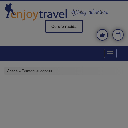
Mergi
la
defining adventure..
conţinutul
principal
Cerere rapidă
Toggle
navigatio
Acasă
» Termeni și condiții