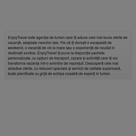
EnjoyTravel este agenția de turism care îți aduce cele mai bune oferte de
vacanță, adaptate nevoilor tale. Fie că îți dorești o escapadă de
weekend, o vacanță de vis la mare sau o experiență de neuitat în
destinații exotice, EnjoyTravel îți pune la dispoziție pachete
personalizate, cu opțiuni de transport, cazare și activități care îți vor
transforma vacanța într-o amintire de neprețuit. Descoperă cele mai
atractive oferte, cu reduceri speciale și servicii de calitate superioară,
toate planificate cu grijă de echipa noastră de experți în turism.