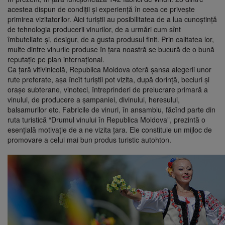
acestea dispun de condiţii şi experienţă în ceea ce priveşte
primirea vizitatorilor. Aici turiştii au posibilitatea de a lua cunoştinţă
de tehnologia producerii vinurilor, de a urmări cum sînt
îmbuteliate şi, desigur, de a gusta produsul finit. Prin calitatea lor,
multe dintre vinurile produse în ţara noastră se bucură de o bună
reputaţie pe plan internaţional.
Ca ţară vitivinicolă, Republica Moldova oferă şansa alegerii unor
rute preferate, aşa încît turiştii pot vizita, după dorinţă, beciuri şi
oraşe subterane, vinoteci, întreprinderi de prelucrare primară a
vinului, de producere a şampaniei, divinului, heresului,
balsamurilor etc. Fabricile de vinuri, în ansamblu, făcînd parte din
ruta turistică “Drumul vinului în Republica Moldova”, prezintă o
esenţială motivaţie de a ne vizita ţara. Ele constituie un mijloc de
promovare a celui mai bun produs turistic autohton.