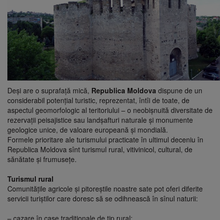
Deşi are o suprafaţă mică,
Republica Moldova
dispune de un
considerabil potenţial turistic, reprezentat, întîi de toate, de
aspectul geomorfologic al teritoriului – o neobişnuită diversitate de
rezervaţii peisajistice sau landşafturi naturale şi monumente
geologice unice, de valoare europeană şi mondială.
Formele prioritare ale turismului practicate în ultimul deceniu în
Republica Moldova sînt turismul rural, vitivinicol, cultural, de
sănătate şi frumuseţe.
Turismul rural
Comunităţile agricole şi pitoreştile noastre sate pot oferi diferite
servicii turiştilor care doresc să se odihnească în sînul naturii:
– cazare în case tradiţionale de tip rural;