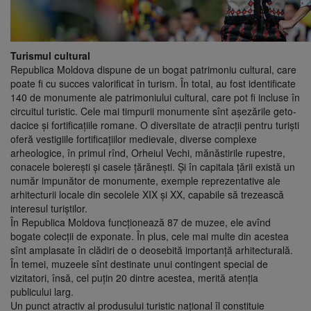
Turismul cultural
Republica Moldova dispune de un bogat patrimoniu cultural, care
poate fi cu succes valorificat în turism. În total, au fost identificate
140 de monumente ale patrimoniului cultural, care pot fi incluse în
circuitul turistic. Cele mai timpurii monumente sînt aşezările geto-
dacice şi fortificaţiile romane. O diversitate de atracţii pentru turişti
oferă vestigiile fortificaţiilor medievale, diverse complexe
arheologice, în primul rînd, Orheiul Vechi, mănăstirile rupestre,
conacele boiereşti şi casele ţărăneşti. Şi în capitala ţării există un
număr impunător de monumente, exemple reprezentative ale
arhitecturii locale din secolele XIX şi XX, capabile să trezească
interesul turiştilor.
În Republica Moldova funcţionează 87 de muzee, ele avînd
bogate colecţii de exponate. În plus, cele mai multe din acestea
sînt amplasate în clădiri de o deosebită importanţă arhitecturală.
În temei, muzeele sînt destinate unui contingent special de
vizitatori, însă, cel puţin 20 dintre acestea, merită atenţia
publicului larg.
Un punct atractiv al produsului turistic naţional îl constituie