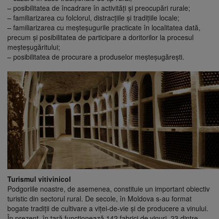
– posibilitatea de încadrare în activităţi şi preocupări rurale;
– familiarizarea cu folclorul, distracţiile şi tradiţiile locale;
– familiarizarea cu meşteşugurile practicate în localitatea dată,
precum şi posibilitatea de participare a doritorilor la procesul
meşteşugăritului;
– posibilitatea de procurare a produselor meşteşugăreşti.
Turismul vitivinicol
Podgoriile noastre, de asemenea, constituie un important obiectiv
turistic din sectorul rural. De secole, în Moldova s-au format
bogate tradiţii de cultivare a viţei-de-vie şi de producere a vinului.
În prezent, în ţară funcţionează 142 fabrici de vinuri. 23 dintre