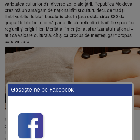
varietatea culturilor din diverse zone ale ţării. Republica Moldova
prezintă un amalgam de naţionalităţi şi culturi, deci, de tradiţii,
limbi vorbite, folclor, bucătărie etc. În ţară există circa 880 de
grupuri folclorice, o bună parte din ele reflectînd tradiţiile specifice
regiunii şi originii lor. Merită a fi menţionat şi artizanatul naţional –
atît ca valoare culturală, cît şi ca produs de meşteşugărit propus
spre vînzare.
Găseşte-ne pe Facebook
Turismul de sănătate
Staţiunile balneoclimaterice din Republica Moldova, ar putea
deveni un substanţial produs turistic balneoclimateric de nivel
internaţional, cu condiţia creării în jurul lor a unei infrastructuri
adecvate.