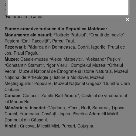
Cele mai bune premise în acest sens le au:
“Codru”, Hîrjauca, Călăraşi, “Bucuria-sind”, Vadul lui Vodă şi
“Nufărul alb”, Cahul.
Puncte atractive turistice din Republica Moldova:
Monumente ale naturii
: “Toltrele Prutului”, “O sută de movile”,
Peştera “Emil Racoviţă”, Parcul Ţaul.
Rezervaţii
: Pădurea din Domneasca, Codrii, Iagorlîc, Prutul de
Jos, Plaiul Fagului.
fii prietenul nostru pe facebook
Muzee
: Casele-muzeu “Alexei Mateevici”, “Aleksandr Puşkin”,
Află primul cele mai noi oferte
“Constantin Stamati”, “Igor Vieru”, Complexul Muzeal “Orheiul
Vechi”, Muzeul Naţional de Etnografie şi Istorie Naturală, Muzeul
Naţional de Arheologie şi Istorie a Moldovei, Muzeul
Meşteşugurilor Populare, Muzeul Naţional Găgăuz “Dumitru Cara-
Ciobanu”.
Conace
: Conacul “Zamfir Ralli Arbore”, Castelul de vînătoare al
lui Manuc Bei.
Mănăstiri şi biserici
: Căpriana, Hîncu, Rudi, Saharna, Ţîpova,
Curchi, Frumoasa, Cosăuţi, Japca. Biserica Adormirii Maicii
Domnului din Căuşeni.
Vinării
: Cricova, Mileştii Mici, Purcari, Cojuşna.