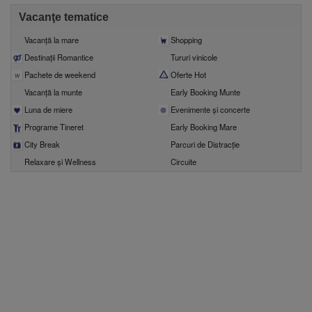
Vacanţe tematice
Vacanţă la mare
Shopping
Destinații Romantice
Tururi vinicole
Pachete de weekend
Oferte Hot
Vacanță la munte
Early Booking Munte
Luna de miere
Evenimente şi concerte
Programe Tineret
Early Booking Mare
City Break
Parcuri de Distracție
Relaxare și Wellness
Circuite