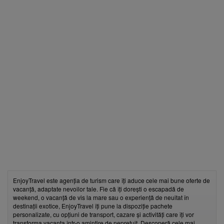
EnjoyTravel este agenția de turism care îți aduce cele mai bune oferte de
vacanță, adaptate nevoilor tale. Fie că îți dorești o escapadă de
weekend, o vacanță de vis la mare sau o experiență de neuitat în
destinații exotice, EnjoyTravel îți pune la dispoziție pachete
personalizate, cu opțiuni de transport, cazare și activități care îți vor
transforma vacanța într-o amintire de neprețuit. Descoperă cele mai