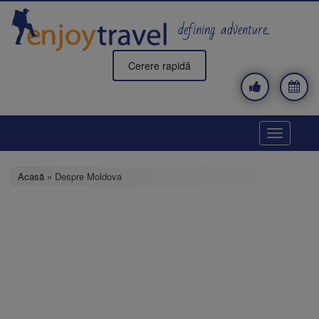
Mergi
la
defining adventure..
conţinutul
principal
Cerere rapidă
Toggle
navigatio
Acasă
» Despre Moldova