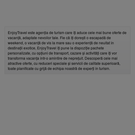
EnjoyTravel este agenția de turism care îți aduce cele mai bune oferte de
vacanță, adaptate nevoilor tale. Fie că îți dorești o escapadă de
weekend, o vacanță de vis la mare sau o experiență de neuitat în
destinații exotice, EnjoyTravel îți pune la dispoziție pachete
personalizate, cu opțiuni de transport, cazare și activități care îți vor
transforma vacanța într-o amintire de neprețuit. Descoperă cele mai
atractive oferte, cu reduceri speciale și servicii de calitate superioară,
toate planificate cu grijă de echipa noastră de experți în turism.