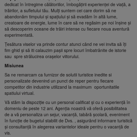
dedicat în întregime călătoriilor, îmbogăţirii experienţei de viaţă, a
trăirilor, a sufletului tău. Mulţi suntem cei care dorim să ne
abandonăm timpului şi spaţiului şi să evadăm în altă lume,
creatoare de energie, lume în care să ne regăsim pe noi înşine şi
să descoperim oceane de trăiri intense cu fiecare noua aventură
experimentată.
Ţesătura viselor va prinde contur atunci când ne vei invita să îţi
fim ghid şi să iti calauzim paşii spre locuri îmbatrânite de istorie
sau spre strălucirea oraşelor viitorului.
Misiunea
Sa ne remarcam ca furnizor de solutii turistice inedite si
personalizate devenind un punct de reper pentru fiecare
competitor din industrie utilizand la maximum oportunitatile
spatiului virtual.
Vă stăm la dispoziţie cu un personal calificat şi cu o experienţă în
domeniu de peste 12 ani. Agenţia noastră vă oferă posibilitatea
de a vă personaliza un sejur, vacanţă, tabără şcolară, eveniment
în funcţie de bugetul stabilit de Dvs. , asigurând informare turistică
şi consultanţă în alegerea variantelor ideale pentru o vacanţă de
vis.