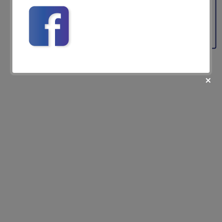
Feedback
fii prietenul nostru pe facebook
Află primul cele mai noi oferte