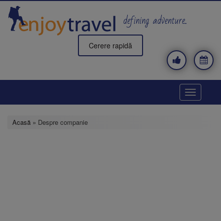
Mergi
la
defining adventure..
conţinutul
principal
Cerere rapidă
Toggle
navigatio
Acasă
» Despre companie