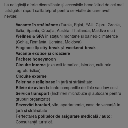
La noi găsiți oferte diversificate și accesibile beneficiind de cel mai
atrăgător raport calitate/pret pentru serviciile de care aveti
nevoie:
Vacanţe în străinătate
(Turcia, Egipt, EAU, Cipru, Grecia,
Italia, Spania,
Croaţia
, Austria, Thailanda, Maldive etc.)
Wellnes & SPA
în staţiuni montane şi balneo-climaterice
(Cehia, România, Ucraina, Moldova)
Programe tip
city-break
şi
weekend-break
Vacanţe exotice şi croaziere
Pachete honeymoon
Circuite interne
(excursii tematice, istorice, culturale,
agroturistice)
Circuite externe
Pelerinaje religioase
în ţară şi străinătate
Bilete de avion
la toate companiile de linie sau low-cost
Servicii transport
(Închirieri microbuze şi autocare pentru
grupuri organizate)
Rezervări hoteluri
, vile, apartamente, case de vacanţă în
ţară şi străinătate
Perfectarea
poliţelor de asigurare medicală / auto
;
Consultanţă turistică