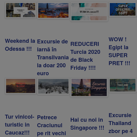
WOW !
Weekend la
Excursie de
REDUCERI
Egipt la
Odessa !!!
iarnă în
Turcia 2020
SUPER
Transilvania
de Black
PRET !!!
la doar 200
Friday !!!!
euro
Excursie
Tur vinicol-
Petrece
Hai cu noi in
Thailand
turistic in
Craciunul
Singapore !!!
zbor pe 4
Caucaz!!!
pe rit vechi