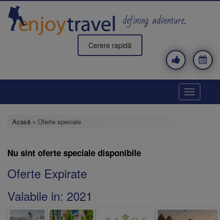
Mergi
la
defining adventure..
conţinutul
principal
Cerere rapidă
Toggle
navigatio
Acasă
» Oferte speciale
Nu sint oferte speciale disponibile
Oferte Expirate
Valabile in:
2021