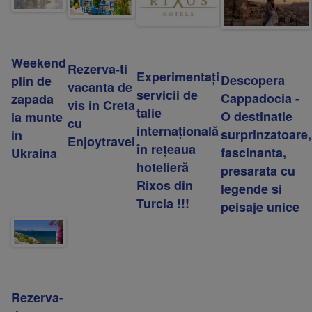
Weekend
Rezerva-ti
Experimentați
Descopera
plin de
vacanta de
servicii de
Cappadocia -
zapada
vis in Creta
talie
O destinatie
la munte
cu
internațională
surprinzatoare,
in
Enjoytravel
în rețeaua
fascinanta,
Ukraina
hotelieră
presarata cu
Rixos din
legende si
Turcia !!!
peisaje unice
Rezerva-