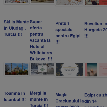
Super
Ski la Munte
Preturi
Revelion i
oferta
in Uludag ,
speciale
Hurgada 2
pentru
Turcia !!!
pentru Egipt
!!!
vacanta la
!!!
Hotelul
Whiteberry
Bukovel !!!
Mergi la
Toamna in
Magia
Egipt cu z
munte in
Istanbul !!!
Craciunului la
din 14
Turcia !!!
munte 2020