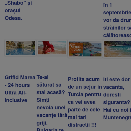
„Shabo” și
în 1
orașul
septembri
Odesa.
vor da dru
străinilor s
călătoreas
Te-ai
Grifid Marea
Profita acum
Iti este dor
săturat sa
- 24 hours
de un sejur in
vacanta,
stai acasă?
Ultra All-
Turcia pentru
doresti
Simți
inclusive
ca vei avea
siguranta?
nevoia unei
parte de cele
Hai cu noi 
vacanțe fără
mai tari
Muntenegru
griji.
distractii !!!
Bulgaria te