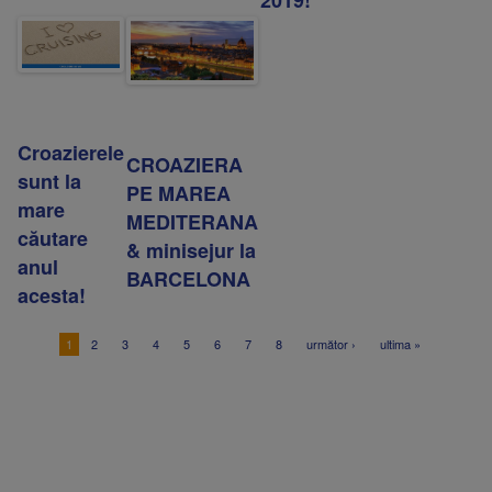
2019!
Croazierele
CROAZIERA
sunt la
PE MAREA
mare
MEDITERANA
căutare
& minisejur la
anul
BARCELONA
acesta!
1
2
3
4
5
6
7
8
următor ›
ultima »