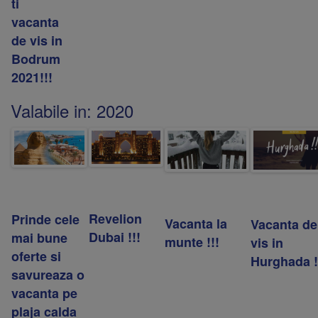
ti
vacanta
de vis in
Bodrum
2021!!!
Valabile in:
2020
Revelion
Prinde cele
Vacanta la
Vacanta de
Dubai !!!
mai bune
munte !!!
vis in
oferte si
Hurghada !
savureaza o
vacanta pe
plaja calda