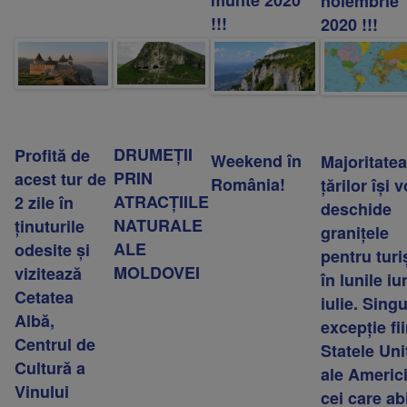
noiembrie
!!!
2020 !!!
DRUMEȚII
Profită de
Weekend în
Majoritatea
PRIN
acest tur de
România!
țărilor își v
ATRACȚIILE
2 zile în
deschide
NATURALE
ținuturile
granițele
ALE
odesite și
pentru turi
MOLDOVEI
vizitează
în lunile iu
Cetatea
iulie. Sing
Albă,
excepție fi
Centrul de
Statele Uni
Cultură a
ale Americi
Vinului
cei care ab