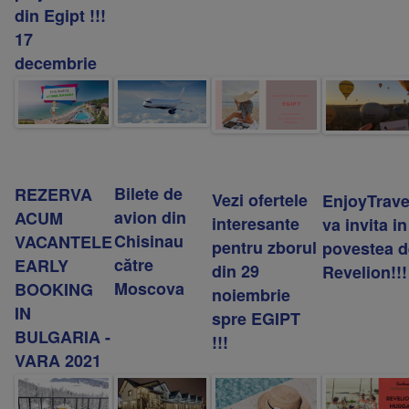
din Egipt !!!
17
decembrie
Bilete de
REZERVA
Vezi ofertele
EnjoyTrave
avion din
ACUM
interesante
va invita in
Chisinau
VACANTELE
pentru zborul
povestea d
către
EARLY
din 29
Revelion!!!
Moscova
BOOKING
noiembrie
IN
spre EGIPT
BULGARIA -
!!!
VARA 2021