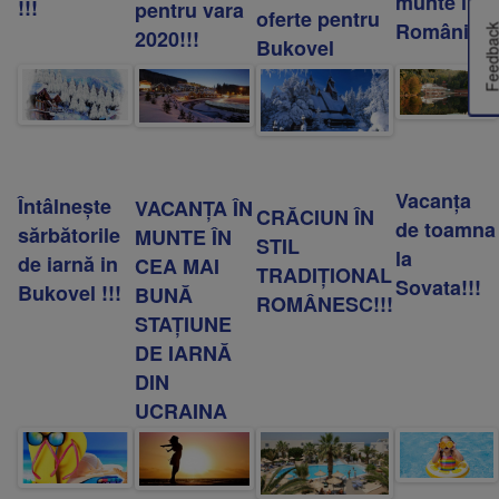
munte în
fii prietenul nostru pe facebook
!!!
pentru vara
oferte pentru
România!
Află primul cele mai noi oferte
Feedba
2020!!!
Bukovel
Vacanța
Întâlnește
VACANȚA ÎN
CRĂCIUN ÎN
de toamna
sărbătorile
MUNTE ÎN
STIL
la
de iarnă in
CEA MAI
TRADIŢIONAL
Sovata!!!
Bukovel !!!
BUNĂ
ROMÂNESC!!!
STAȚIUNE
DE IARNĂ
DIN
UCRAINA