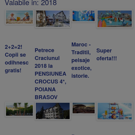
Valabile in:
2018
Maroc -
2+2=2!
Petrece
Super
Traditii,
Copii se
Craciunul
oferta!!!
peisaje
odihnesc
2018 la
exotice,
gratis!
PENSIUNEA
istorie.
CROCUS 4*,
POIANA
BRASOV