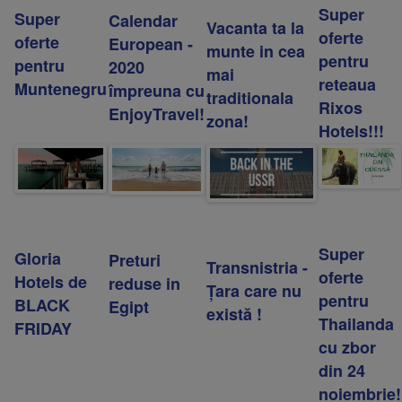
Super
Super
Calendar
Vacanta ta la
oferte
oferte
European -
munte in cea
pentru
pentru
2020
mai
reteaua
Muntenegru
împreuna cu
traditionala
Rixos
EnjoyTravel!
zona!
Hotels!!!
Super
Gloria
Preturi
Transnistria -
oferte
Hotels de
reduse in
Țara care nu
pentru
BLACK
Egipt
există !
Thailanda
FRIDAY
cu zbor
din 24
noiembrie!