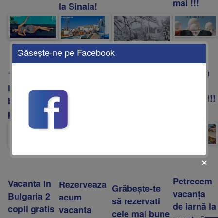
mai !!!
la Sinaia!
Găseşte-ne pe Facebook
Dubai cu
Turcia 2020
Early
DE CRACIUN
zbor din
la cele mai
Booking
MERGEM LA
Odessa !!!
bune
Halkidiki
SOVATA !!!
preturi !!!
2020 !!!
Petrecem
Vacanta in
Rezerveaza
Grăbește-te
vacanța
Bulgaria 2
acum
să rezervati
de iarnă la
copii gratis
vacanta
cele mai bune