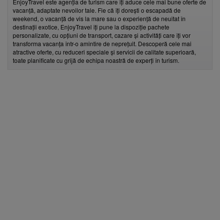
EnjoyTravel este agenția de turism care îți aduce cele mai bune oferte de
vacanță, adaptate nevoilor tale. Fie că îți dorești o escapadă de
weekend, o vacanță de vis la mare sau o experiență de neuitat în
destinații exotice, EnjoyTravel îți pune la dispoziție pachete
personalizate, cu opțiuni de transport, cazare și activități care îți vor
transforma vacanța într-o amintire de neprețuit. Descoperă cele mai
atractive oferte, cu reduceri speciale și servicii de calitate superioară,
toate planificate cu grijă de echipa noastră de experți în turism.