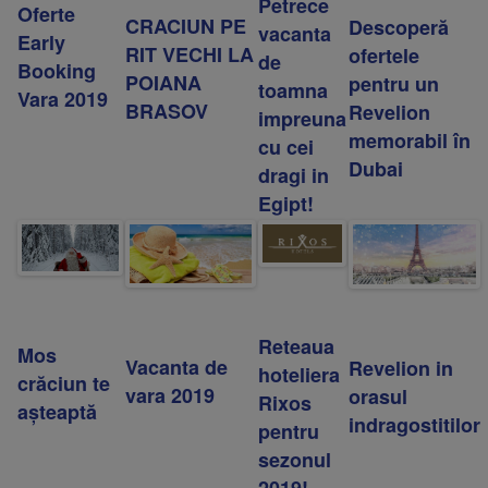
Petrece
Oferte
CRACIUN PE
Descoperă
vacanta
Early
RIT VECHI LA
ofertele
de
Booking
POIANA
pentru un
toamna
Vara 2019
BRASOV
Revelion
impreuna
memorabil în
cu cei
Dubai
dragi in
Egipt!
Reteaua
Mos
Vacanta de
Revelion in
hoteliera
crăciun te
vara 2019
orasul
Rixos
așteaptă
indragostitilor
pentru
sezonul