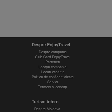
Află primul cele mai noi oferte
Despre EnjoyTravel
Despre companie
Club Card EnjoyTravel
Parteneri
Locaţia companiei
Locuri vacante
Politica de confidentialitate
Servicii
Termeni și conditții
Turism intern
Despre Moldova