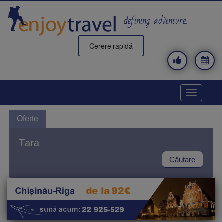
Mergi
la
defining adventure..
conţinutul
principal
Cerere rapidă
Toggle
navigatio
Oferte
Țara
Căutare