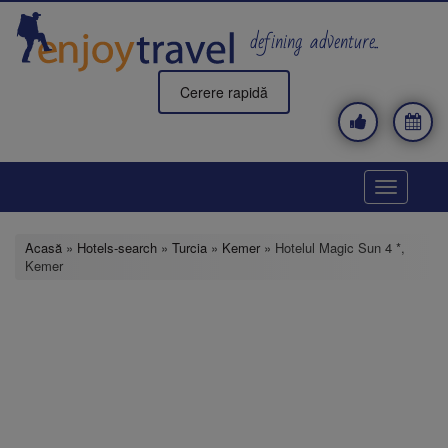
Mergi
la
defining adventure..
conţinutul
principal
Cerere rapidă
Toggle
navigatio
Acasă
»
Hotels-search
»
Turcia
»
Kemer
» Hotelul Magic Sun 4 *,
Kemer