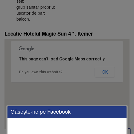
seif;
grup sanitar propriu;
uscator de par;
balcon.
Locatie Hotelul Magic Sun 4 *, Kemer
This page can't load Google Maps correctly.
OK
Do you own this website?
Găseşte-ne pe Facebook