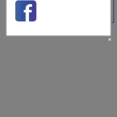
Feedback
fii prietenul nostru pe facebook
Află primul cele mai noi oferte