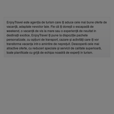
EnjoyTravel este agenția de turism care îți aduce cele mai bune oferte de
vacanță, adaptate nevoilor tale. Fie că îți dorești o escapadă de
weekend, o vacanță de vis la mare sau o experiență de neuitat în
destinații exotice, EnjoyTravel îți pune la dispoziție pachete
personalizate, cu opțiuni de transport, cazare și activități care îți vor
transforma vacanța într-o amintire de neprețuit. Descoperă cele mai
atractive oferte, cu reduceri speciale și servicii de calitate superioară,
toate planificate cu grijă de echipa noastră de experți în turism.