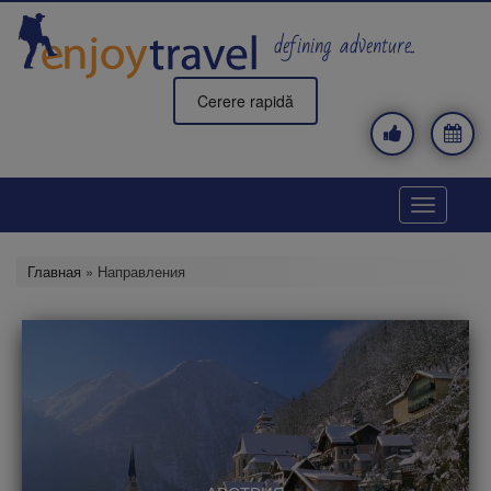
Перейти
к
defining adventure..
основному
содержанию
Cerere rapidă
Toggle
navigatio
Главная
» Направления