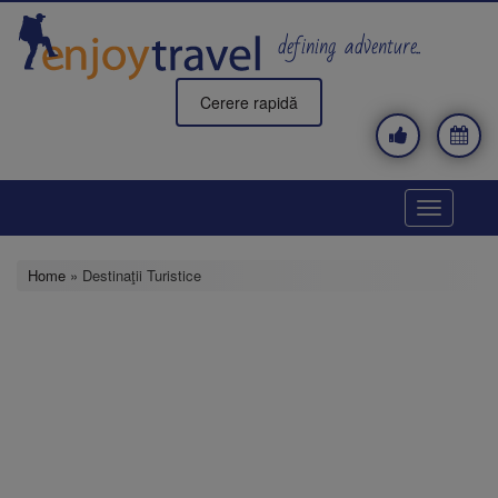
Skip
to
defining adventure..
main
content
Cerere rapidă
Toggle
navigatio
Home
» Destinaţii Turistice