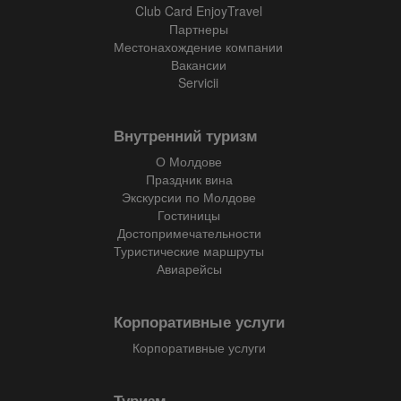
Club Card EnjoyTravel
Партнеры
Местонахождение компании
Вакансии
Servicii
Внутренний туризм
О Молдове
Праздник вина
Экскурсии по Молдове
Гостиницы
Достопримечательности
Туристические маршруты
Авиарейсы
Корпоративные услуги
Корпоративные услуги
Туризм