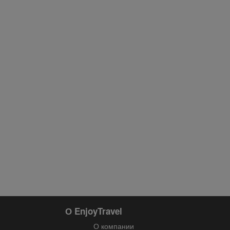
О EnjoyTravel
О компании