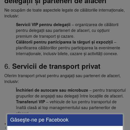
delegații și parteneri de afaceri
Ne ocupăm de toate aspectele legate de călătoriile internaționale,
inclusiv:
Servicii VIP pentru delegații
– organizarea de călătorii
pentru delegații sau parteneri de afaceri, cu opțiuni
premium de transport și cazare.
Călătorii pentru participarea la târguri și expoziții
–
planificarea călătoriilor pentru participarea la evenimente
internaționale, inclusiv bilete, cazare și activități conexe.
6.
Servicii de transport privat
Oferim transport privat pentru angajați sau parteneri de afaceri,
inclusiv:
Închirieri de autocare sau microbuze
– pentru transportul
grupurilor de angajați sau delegați între locațiile de afaceri.
Transferuri VIP
– vehicule de lux pentru transportul de
înaltă clasă al top managementului sau partenerilor de
afaceri.
Găseşte-ne pe Facebook
7.
Managementul riscurilor pentru