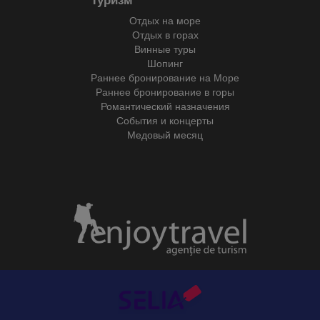
Отдых на море
Отдых в горах
Винные туры
Шопинг
Раннее бронирование на Море
Раннее бронирование в горы
Романтический назначения
События и концерты
Медовый месяц