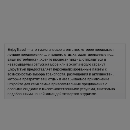
EnjoyTravel — это туристическое агентство, которое предлагает
лучшие предложения для вашего отдыха, адаптированные под
ваши потребности. Хотите провести уикенд, отправиться в
незабываемый отпуск на море или в экзотическую страну?
EnjoyTravel предоставляет персонализированные пакеты с
возможностью выбора транспорта, размещения и активностей,
которые превратят ваш отдых в незабываемое приключение.
Откройте для себя самые привлекательные предложения с
особыми скидками и высококачественными услугами, тщательно
подобранными нашей командой экспертов в туризме.