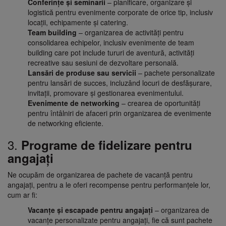
Conferințe și seminarii
– planificare, organizare și
logistică pentru evenimente corporate de orice tip, inclusiv
locații, echipamente și catering.
Team building
– organizarea de activități pentru
consolidarea echipelor, inclusiv evenimente de team
building care pot include tururi de aventură, activități
recreative sau sesiuni de dezvoltare personală.
Lansări de produse sau servicii
– pachete personalizate
pentru lansări de succes, incluzând locuri de desfășurare,
invitații, promovare și gestionarea evenimentului.
Evenimente de networking
– crearea de oportunități
pentru întâlniri de afaceri prin organizarea de evenimente
de networking eficiente.
3.
Programe de fidelizare pentru
angajați
Ne ocupăm de organizarea de pachete de vacanță pentru
angajați, pentru a le oferi recompense pentru performanțele lor,
cum ar fi:
Vacanțe și escapade pentru angajați
– organizarea de
vacanțe personalizate pentru angajați, fie că sunt pachete