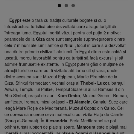
Egypt
este o țară cu tradiții culturale bogate și cu o
infrastructura turistică bine dezvoltată care atrage turiștii din
întreaga lume. Egyptul merită văzut pentru cel puțin 2 motive:
piramidele de la
Giza
care sunt singurele supravețuitoare dintre
cele 7 minuni ale lumii antice și
Nilul
, locul în care s-a dezvoltat
una dintre primele civilizații ale lumii. În Egypt clima este caldă și
uscată, mereu favorabilă pentru ca turiștii să facă excursii și să
admire frumusețile existente. În Egypt putem găsi o mulțime de
atracții turistice care pot fi vizitate atît iarna cît și vara, unele
dintre acestea sunt: Muzeul Egiptean, Marile Piramide de la
Giza, Sfinxul fermecător, vechiul oraș al
Thebei- Luxor
, barajul
Aswan, Templul lui Philae, Templul Soarelui al lui Ramses II din
Abu Simbel, orașul de aur -
Kom Ombo
, Muzeul Greco - Roman,
amfiteatrul roman, micul orășsel -
El Alamein
, Canalul Suez care
leagă Mare Roșie de Mediterană, Muzeul Coptic din
Cairo
. Cei
ce doresc să încerce ceva mai exotic pot vizita Piața de Cămile
(Souq al-Gamaal). În
Alexandria
, Perla Mediteranei se pot
odihni turiștii iubitori de plaje și soare.
Mamoura
este o plajă mai
liberală și mai occidentală, iar plajele
Agami
si
Hannoville
sunt