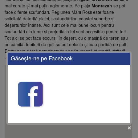
mai curate și mai puțin aglomerate. Pe plaja
Montazah
se pot
face diferite scufundari. Regiunea Mării Roșii este foarte
solicitată datorită plajei, scufundărilor, coastei suberbe și
deșerturilor întinse. Aici sunt cele mai bune locuri pentru
scufundări din lume și prețurile la fel sunt accesibile pentru toți.
Tot aici se pot face excursii în deșert, cu o mașină de teren sau
pe cămilă. Iubitorii de golf se pot delecta și cu o partidă de golf.
Egypt este o țară nemaipomenit de frumoasă și merită vizitată
Găseşte-ne pe Facebook
cel puțin odata în viată.
This page can't load Google Maps correctly.
OK
Do you own this website?