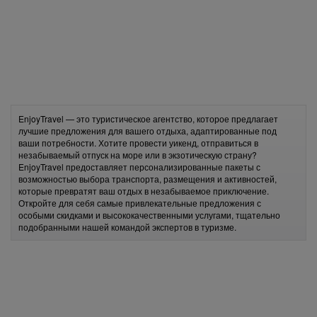
EnjoyTravel — это туристическое агентство, которое предлагает
лучшие предложения для вашего отдыха, адаптированные под
ваши потребности. Хотите провести уикенд, отправиться в
незабываемый отпуск на море или в экзотическую страну?
EnjoyTravel предоставляет персонализированные пакеты с
возможностью выбора транспорта, размещения и активностей,
которые превратят ваш отдых в незабываемое приключение.
Откройте для себя самые привлекательные предложения с
особыми скидками и высококачественными услугами, тщательно
подобранными нашей командой экспертов в туризме.