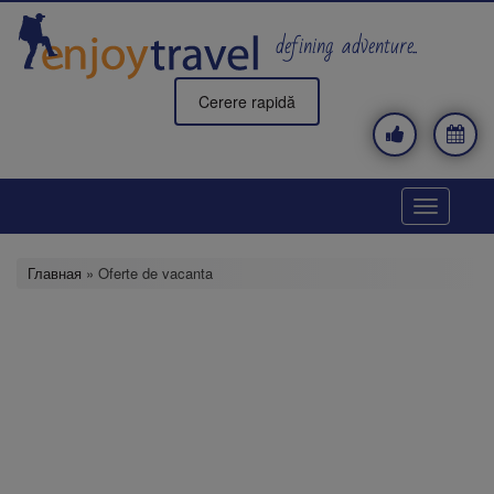
Перейти
к
defining adventure..
основному
содержанию
Cerere rapidă
Toggle
navigatio
Главная
» Oferte de vacanta