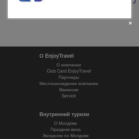
О EnjoyTravel
fii prietenul nostru pe facebook
О компании
Află primul cele mai noi oferte
Club Card EnjoyTravel
Партнеры
Местонахождение компании
Вакансии
Servicii
Внутренний туризм
О Молдове
Праздник вина
Экскурсии по Молдове