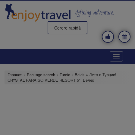
Перейти
к
defining adventure..
основному
содержанию
Cerere rapidă
Toggle
navigatio
Главная
»
Package-search
»
Turcia
»
Belek
» Лето в Турции!
CRYSTAL PARAISO VERDE RESORT 5*, Белек