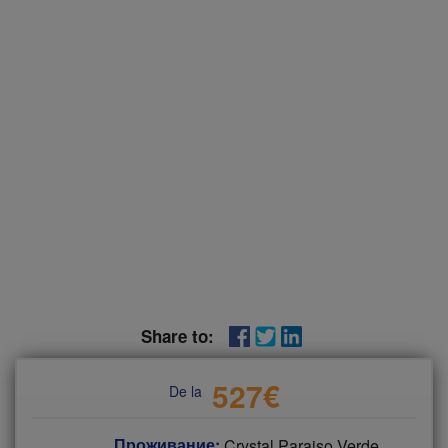
Share to:
527
€
De la
Проживание:
Crystal Paraiso Verde