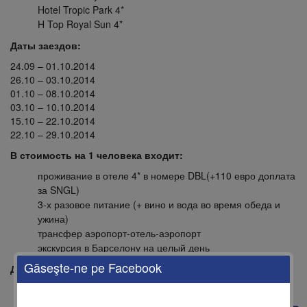
Hotel Tropic Park 4*
H Top Royal Sun 4*
Даты заездов:
24.09 – 01.10.2014
26.10 – 03.10.2014
01.10 – 08.10.2014
03.10 – 10.10.2014
15.10 – 22.10.2014
22.10 – 29.10.2014
В стоимость на 1 человека входит:
проживание в отеле 4* в номере DBL(+110 евро доплата
за SNGL)
3-х разовое питание (+ вино и вода во время обеда и
ужина)
трансфер аэропорт-отель-аэропорт
экскурсия в Барселону на целый день
Găseşte-ne pe Facebook
Дополнительно оплачивается:
авиа-перелет
виза(по необходимости)