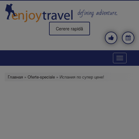
Перейти
к
defining adventure..
основному
содержанию
Cerere rapidă
Toggle
navigatio
Главная
»
Oferte-speciale
» Испания по супер цене!