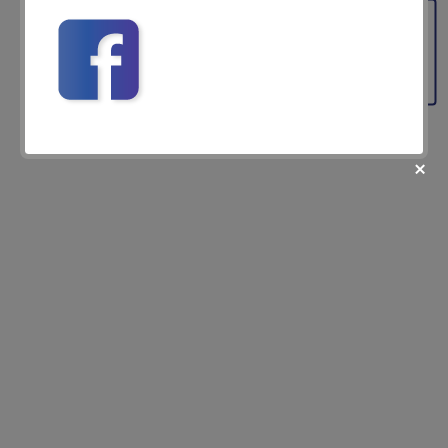
Feedback
fii prietenul nostru pe facebook
Află primul cele mai noi oferte